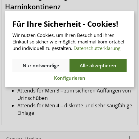
Harninkontinenz
Attends for Men Einlagen bieten Odour Protection und
Für Ihre Sicherheit - Cookies!
schützen somit vor unangenehmen Gerüchen. Ab der
Saugstärke 3 sind sie zudem atmungsaktiv, was einen
Wir nutzen Cookies, um Ihren Besuch und Ihren
Wärmestau vermeidet. Diese Einlagen eignen sich für
Einkauf so sicher wie möglich, maximal komfortabel
Männer mit leichter bis mittlerer Harninkontinenz. Die
und individuell zu gestalten.
Datenschutzerklärung
.
Serie umfasst vier Saugstärken:
Nur notwendige
Alle akzeptieren
Attends for Men 1 – für sehr leichte
Blasenschwäche bei Männern
Konfigurieren
Attends for Men 2 – bei leichter Harninkontinenz
Attends for Men 3 – zum sicheren Auffangen von
Urinschüben
Attends for Men 4 – diskrete und sehr saugfähige
Einlage