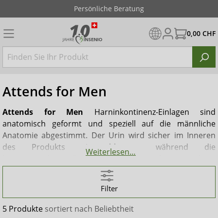
Persönliche Beratung
0,00 CHF
Attends for Men
Attends for Men
Harninkontinenz-Einlagen sind
anatomisch geformt und speziell auf die männliche
Anatomie abgestimmt. Der Urin wird sicher im Inneren
des Produkts eingeschlossen, während die
Weiterlesen…
körpergerechte Form zuverlässig für spürbare
Trockenheit sorgt. Dank des Klebestreifens auf der
Rückseite lassen sich die Einlagen einfach in
Filter
herkömmlicher Unterwäsche fixieren und nach dem
Gebrauch mühelos entfernen.
Attends for Men
Einlagen
5 Produkte
sortiert nach
Beliebtheit
sind in vier Saugstärken erhältlich und eignen sich