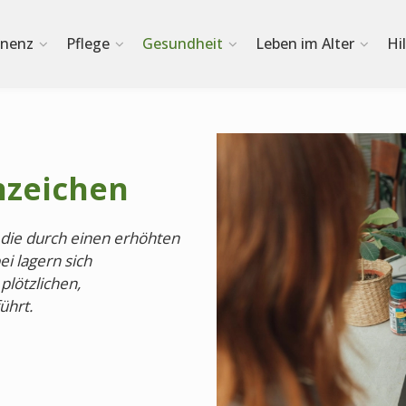
inenz
Pflege
Gesundheit
Leben im Alter
Hi
nzeichen
 die durch einen erhöhten
i lagern sich
plötzlichen,
ührt.