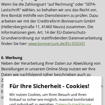
Wenn Sie die Zahlungsart "auf Rechnung" oder "SEPA-
Lastschrift" wählen, so behalten wir uns das Recht vor,
Ihre Bonität mithilfe von Dienstleistern zu prüfen. Dazu
arbeiten wir mit der Creditreform Boniversum GmbH
(Hellersbergstraße 11, 41460 Neuss) zusammen. Die
Informationen gem. Art. 14 der EU-Datenschutz-
Grundverordnung zur stattfindenden Datenverarbeitung
finden Sie hier:
www.boniversum.de/EU-DSGVO
6. Werbung
Neben der Verarbeitung Ihrer Daten zur Abwicklung von
Bestellungen in unserem Online-Shop nutzen wir Ihre
Daten wie nachfolgend näher beschrieben auch zu
Zwecken der Werbung.
Der Verarbeitung Ihrer Daten für
Für Ihre Sicherheit - Cookies!
Zwecke der Werbung können Sie jederzeit widersprechen.
Eine formlose Mitteilung an
service@insenio.ch
oder die
Wir nutzen Cookies, um Ihren Besuch und Ihren
unter Ziffer 1. genannten Kontaktdaten ist ausreichend.
Einkauf so sicher wie möglich, maximal komfortabel
und individuell zu gestalten.
Datenschutzerklärung
.