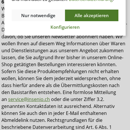
6.1. Direktwerbung per E-Mail
Wir verwenden Ihre im Zusammenhang mit einer
Nur notwendige
Alle akzeptieren
Bestellung in unserem Online-Shop angegebene E-Mail-
Adresse für Direktwerbung für eigene ähnliche Angebote.
Konfigurieren
Diese Produktempfehlungen erhalten Sie unabhängig
davon, ob Sie unseren Newsletter abonniert haben. Wir
wollen Ihnen auf diesem Weg Informationen über Waren
und Dienstleistungen aus unserem Angebot zukommen
lassen, die Sie aufgrund Ihrer bisher in unserem Online-
Shop getätigten Bestellungen interessieren könnten.
Sofern Sie diese Produktempfehlungen nicht erhalten
wollen, können Sie dem jederzeit
widersprechen
, ohne
dass hierfür andere als die Übermittlungskosten nach
den Basistarifen entstehen. Eine formlose Mitteilung
an
service@insenio.ch
oder die unter Ziffer 3.2.
genannten Kontaktdaten ist ausreichend. Alternativ
können Sie auch den in jeder E-Mail enthaltenen
Abmeldelink nutzen. Rechtsgrundlagen für die
beschriebene Datenverarbeitung sind Art. 6 Abs. 1