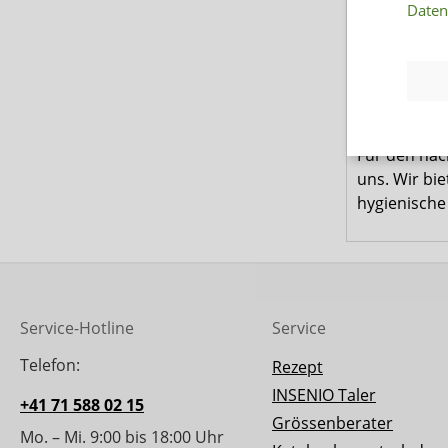
aufzunehmen
Daten
führen könn
Die atmungs
Phase. Mit 
Klebestreife
Für den näc
uns. Wir bi
hygienische
Service-Hotline
Service
Telefon:
Rezept
INSENIO Taler
+41 71 588 02 15
Grössenberater
Mo. – Mi. 9:00 bis 18:00 Uhr