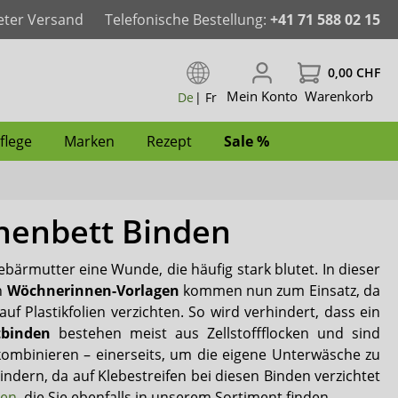
eter Versand
Telefonische Bestellung:
+41 71 588 02 15
0,00 CHF
Mein Konto
Warenkorb
De
|
Fr
flege
Marken
Rezept
Sale %
henbett Binden
der
aschbar
Pants & Windelhosen
Windeln für Frauen
Windeln für Männer
Inkontinenz-Bademode für Kinder
Pflegewäsche für Kinder
Spannbettlaken
Bad & WC
Intimpflege
ActivePro
bärmutter eine Wunde, die häufig stark blutet. In dieser
für Männer
Windeln mit Folie
Inkontinenz-Bademode für Frauen
Inkontinenz-Bademode für Männer
Hüftprotektoren
Anti-Dekubitus
Reinigungsschaum
iD
n
Wöchnerinnen-Vorlagen
kommen nun zum Einsatz, da
uf Plastikfolien verzichten. So wird verhindert, dass ein
Fixierhosen & Netzhosen
Dailee
tbinden
bestehen meist aus Zellstoffflocken und sind
ombinieren – einerseits, um die eigene Unterwäsche zu
Janibell
ndern, da auf Klebestreifen bei diesen Binden verzichtet
gen
, die Sie ebenfalls in unserem Sortiment finden.