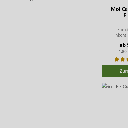
MoliC
F
Zur F
Inkont
ab
1,80
Zum