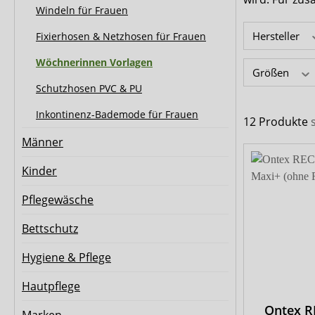
Biberna
CareDry
Windeln für Frauen
Ultrana
MedLogics
Hersteller
Fixierhosen & Netzhosen für Frauen
Wöchnerinnen Vorlagen
Fresubin
Größen
Schutzhosen PVC & PU
Inkontinenz-Bademode für Frauen
12 Produkte
Männer
Kinder
Pflegewäsche
Bettschutz
Hygiene & Pflege
Hautpflege
Ontex 