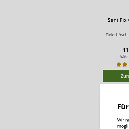
Seni Fix
Fixierhösch
11
5,50
Zum
Sichere
Für
Nach der En
Wir n
Versorgung 
mögli