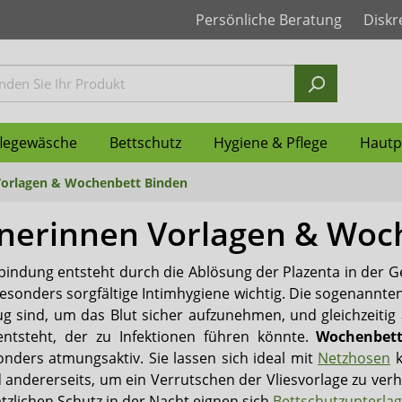
Persönliche Beratung
Diskr
flegewäsche
Bettschutz
Hygiene & Pflege
Hautp
orlagen & Wochenbett Binden
erinnen Vorlagen & Woc
nzvorlagen
ür Frauen
für Männer
r grosse Kinder
ys
nzunterlagen Einweg
ndschuhe
gung
Inkontinenz Windeln
Windelhosen für Frauen
Windelhosen für Männer
Inkontinenzhosen für Kin
Pflegehemden
Inkontinenzunterlagen w
Geruchsneutralisierer
Feuchtpflegetücher
Seni
indung entsteht durch die Ablösung der Plazenta in der Ge
nz-Unterhosen
nen Vorlagen
en PVC & PU Männer
handschuhe
schoner
ertüten
dschuhe
Vlieswindeln
Schutzhosen PVC & PU
Fixierhosen & Netzhosen 
Ess Schürzen & Lätzchen
Taschen WCs
Shampoo
Attends
 besonders sorgfältige Intimhygiene wichtig. Die sogenannte
g sind, um das Blut sicher aufzunehmen, und gleichzeitig a
orgung
pen-Zubehör
XXL Produkte
Penisklemmen
Ontex
ntsteht, der zu Infektionen führen könnte.
Wochenbet
nders atmungsaktiv. Sie lassen sich ideal mit
Netzhosen
k
nz Bademode
Medintim
andererseits, um ein Verrutschen der Vliesvorlage zu verhi
ätzlichen Schutz in der Nacht eignen sich
Bettschutzunterla