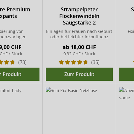
are Premium
Strampelpeter
S
ixpants
Flockenwindeln
Saugstärke 2
ixierung von
Einlagen für Frauen nach Geburt
Fix
inenzvorlagen
oder bei leichter Inkontinenz
9,00 CHF
ab
18,00 CHF
 CHF / Stück
0,32 CHF / Stück
(73)
(35)
 Produkt
Zum Produkt