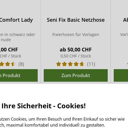
 Comfort Lady
Seni Fix Basic Netzhose
A
en in schwarz oder
Fixierhosen für Vorlagen
Vor
nude
,00 CHF
ab
50,00 CHF
 CHF / Stück
0,50 CHF / Stück
(8)
(11)
 Produkt
Zum Produkt
 Versorgung nach der Entbindung
 Ihre Sicherheit - Cookies!
tbindung ist eine besonders vorsichtige Intimhygiene sehr 
utzen Cookies, um Ihren Besuch und Ihren Einkauf so sicher wie
für die starken Blutungen nach der Geburt. Anders als her
ch, maximal komfortabel und individuell zu gestalten.