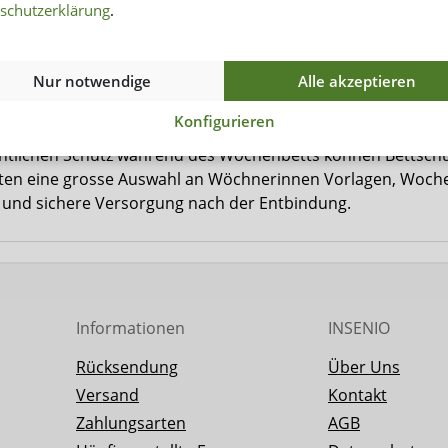
, ohne jedoch auf Plastikfolien zu verzichten. Dadurch wir
schutzerklärung
.
te.
aktiven Wochenbett-Binden aus Zellstoffflocken bieten eben
Nur notwendige
Alle akzeptieren
Hilfe von Netzhosen können sie gut fixiert werden, um ein V
n wird bei diesen Binden ebenfalls verzichtet.
Konfigurieren
htlichen Schutz während des Wochenbetts können Bettschutz
eten eine grosse Auswahl an Wöchnerinnen Vorlagen, Woche
 und sichere Versorgung nach der Entbindung.
Informationen
INSENIO
Rücksendung
Über Uns
Versand
Kontakt
Zahlungsarten
AGB