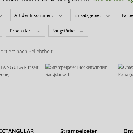
x-top
DryNites
Art der Inkontinenz
Einsatzgebiet
Farb
Produktart
Saugstärke
sortiert nach
Beliebtheit
RECTANGULAR
Strampelpeter
On