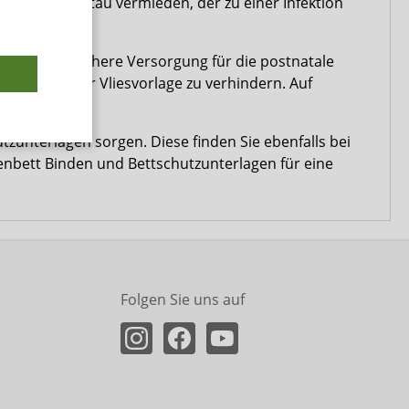
d ein Wärmestau vermieden, der zu einer Infektion
falls eine sichere Versorgung für die postnatale
errutschen der Vliesvorlage zu verhindern. Auf
unterlagen sorgen. Diese finden Sie ebenfalls bei
nbett Binden und Bettschutzunterlagen für eine
Folgen Sie uns auf