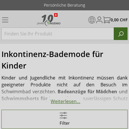
Persönliche Beratung
0,00 CHF
Inkontinenz-Bademode für
Kinder
Kinder und Jugendliche mit Inkontinenz müssen dank
geeigneter Produkte nicht auf den Besuch im
Schwimmbad verzichten.
Badeanzüge für Mädchen
und
Schwimmshorts für Jungen
bieten zuverlässigen Schutz
Weiterlesen…
– meist sowohl bei Harn- als auch bei Stuhlinkontinenz.
Die Produkte sind in verschiedenen Größen und Designs
erhältlich und unterscheiden sich optisch kaum von
Filter
herkömmlicher Bademode. In vielen Modellen der