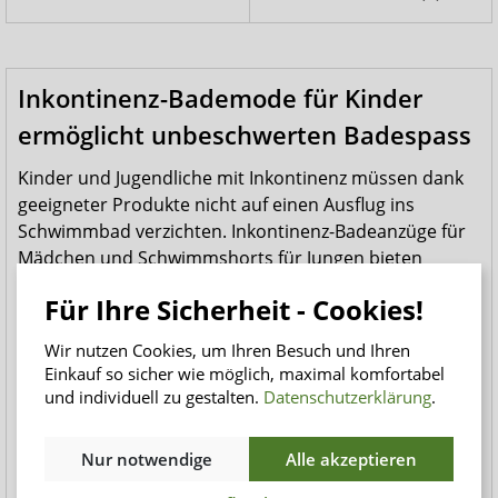
Inkontinenz-Bademode für Kinder
ermöglicht unbeschwerten Badespass
Kinder und Jugendliche mit Inkontinenz müssen dank
geeigneter Produkte nicht auf einen Ausflug ins
Schwimmbad verzichten. Inkontinenz-Badeanzüge für
Mädchen und Schwimmshorts für Jungen bieten
Sicherheit und Schutz bei Harn- und Stuhlinkontinenz.
Für Ihre Sicherheit - Cookies!
Dabei unterscheiden sie sich optisch nicht von
herkömmlicher Bademode und sind in vielen
Wir nutzen Cookies, um Ihren Besuch und Ihren
verschiedenen Grössen und Designs erhältlich.
Einkauf so sicher wie möglich, maximal komfortabel
und individuell zu gestalten.
Datenschutzerklärung
.
Ein integrierter Sicherheitsslip sorgt dafür, dass kein
Harn oder Stuhl auslaufen kann. Dieser ist auch
Nur notwendige
Alle akzeptieren
separat erhältlich und kann mit der normalen
Badebekleidung des Kindes kombiniert werden. Für