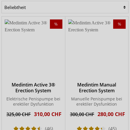
einer vollständigen Erektion. Die Anwendung einer
Penispumpe ist einfach, sicher und nahezu
nebenwirkungsfrei. Sie kann beliebig oft und über viele
%
%
Jahre hinweg erfolgen. INSENIO bietet drei verschiedene
Erektionspumpen bei erektiler Dysfunktion an. Jedes
Penispumpen-System
wird als Set angeboten.
Lesen Sie hier mehr zum
Thema Penispumpe
!
Medintim Active 3®
Medintim Manual
Erection System
Erection System
Elektrische Penispumpe bei
Manuelle Penispumpe bei
erektiler Dysfunktion
erektiler Dysfunktion
310,00 CHF
280,00 CHF
325,00 CHF
300,00 CHF
(46)
(45)