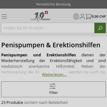
Persönliche Beratung
0,00 CHF
Penispumpen & Erektionshilfen
Penispumpen und Erektionshilfen
dienen der
Wiederherstellung der Erektionsfähigkeit und sind
medizinisch anerkannte Hilfsmittel. Neben der
Verbesserung der Erektionsfähigkeit werden sie auch zur
Weiterlesen…
Vorbeugung und Minderung von Inkontinenz empfohlen.
Der frühe Beginn eines Schwellkörpertrainings
(Penistraining) nach einer Prostata-Operation trägt
Filter
wesentlich zur Lebensqualität eines sexuell aktiven
Mannes bei. Bei rund 80 % der Patienten führt die
23 Produkte
sortiert nach
Beliebtheit
regelmäßige Anwendung einer
Penispumpe
wieder zu