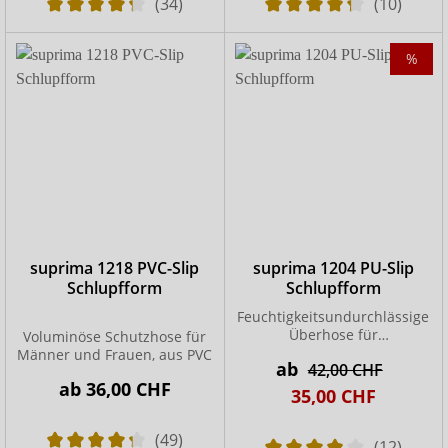
(34)
(10)
%
suprima 1218 PVC-Slip
suprima 1204 PU-Slip
Schlupfform
Schlupfform
Feuchtigkeitsundurchlässige
Überhose für
Voluminöse Schutzhose für
Einwegeinlagen und
Männer und Frauen, aus PVC
ab
42,00 CHF
Einwegvorlagen.
ab
36,00 CHF
35,00 CHF
(49)
(12)