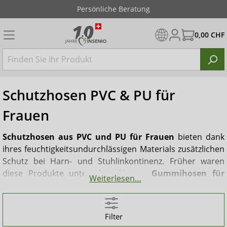
Persönliche Beratung
0,00 CHF
Schutzhosen PVC & PU für
Frauen
Schutzhosen aus PVC und PU für Frauen
bieten dank
ihres feuchtigkeitsundurchlässigen Materials zusätzlichen
Schutz bei Harn- und Stuhlinkontinenz. Früher waren
diese Produkte unter dem Namen
Gummihosen für
Weiterlesen…
Frauen
bekannt. Heute bestehen sie in der Regel aus
PVC- oder PU-Folie und sind in vielen Farben erhältlich.
Sie können mit verschiedenen Einlagen oder Vorlagen
Filter
kombiniert werden und eignen sich somit für alle Formen