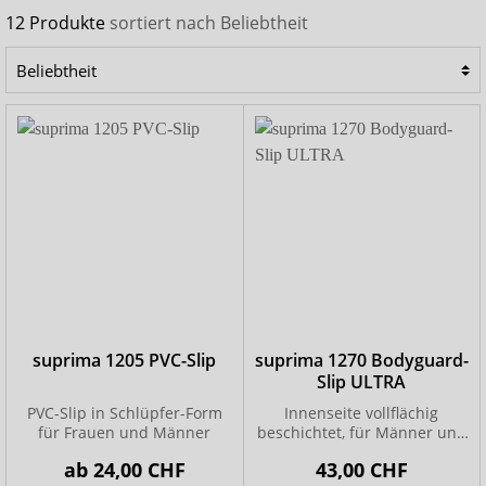
und Schweregrade der Inkontinenz bei Erwachsenen. Die
12 Produkte
sortiert nach
Beliebtheit
Schutzhosen
sind waschbar und dadurch mehrfach
wiederverwendbar. Es gibt sie in speziellen Ausführungen
für Frauen und Männer, einige Modelle sind zudem unisex
tragbar.
PVC- und PU-Hosen
in Schlupfform lassen sich
wie normale Unterwäsche an- und ausziehen und
verfügen über verschweißte Seitennähte. Modelle mit
Knöpfen sind besonders für mobilitätseingeschränkte
Personen geeignet, da sie sich einfacher anlegen und
öffnen lassen.
suprima 1205 PVC-Slip
suprima 1270 Bodyguard-
Slip ULTRA
PVC-Slip in Schlüpfer-Form
Innenseite vollflächig
für Frauen und Männer
beschichtet, für Männer und
Frauen
ab
24,00 CHF
43,00 CHF