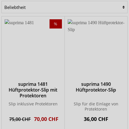
eine große Auswahl an Protektoren sowie die dazu
passenden Hüftprotektoren-Slips von namhaften
Herstellern wie suprima.
%
Hinweis:
Hüftprotektoren
können Sturzverletzungen
nicht in jedem Fall verhindern. Eine Haftung ist daher
ausgeschlossen.
suprima 1481
suprima 1490
Hüftprotektor-Slip mit
Hüftprotektor-Slip
Protektoren
Slip inklusive Protektoren
Slip für die Einlage von
Protektoren
70,00 CHF
36,00 CHF
75,00 CHF