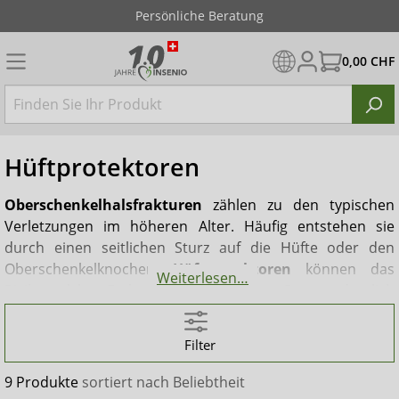
Persönliche Beratung
0,00 CHF
Hüftprotektoren
Oberschenkelhalsfrakturen
zählen zu den typischen
Verletzungen im höheren Alter. Häufig entstehen sie
durch einen seitlichen Sturz auf die Hüfte oder den
Oberschenkelknochen.
Hüftprotektoren
können das
Weiterlesen…
Risiko solcher Frakturen im Falle eines Sturzes deutlich
verringern und helfen, Verletzungen zu vermeiden. Bei
sogenannten
Hüftprotektoren-Slips
handelt es sich um
Filter
spezielle Unterwäsche mit seitlichen Taschen, in die
stoßabsorbierende Schalen oder weiche Polster eingelegt
9 Produkte
sortiert nach
Beliebtheit
oder fest integriert sind. Der INSENIO Onlineshop bietet