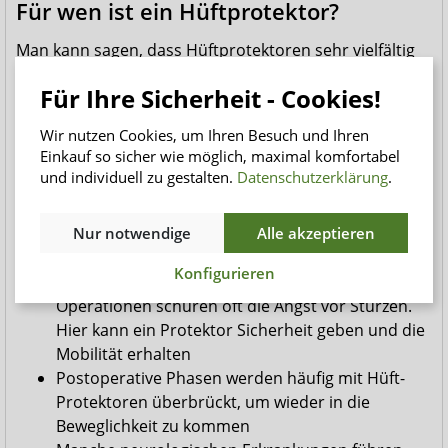
Für wen ist ein Hüftprotektor?
Man kann sagen, dass Hüftprotektoren sehr vielfältig
eingesetzt werden. Hier einige Krankheitsbilder und
Für Ihre Sicherheit - Cookies!
Anwendungsgebiete, bei denen Hüftprotektoren zum
Einsatz kommen:
Wir nutzen Cookies, um Ihren Besuch und Ihren
Einkauf so sicher wie möglich, maximal komfortabel
Osteoporose, oder Knochenschwund ist eine
und individuell zu gestalten.
Datenschutzerklärung
.
häufige Ursache für Knochenbrüche
Eine schwächer werdende Knochenstruktur im
Alter kann ebenfalls schnell zu unangenehmen
Nur notwendige
Alle akzeptieren
Frakturen führen, die nur schwer ausheilen
Konfigurieren
Gangunsicherheit im Alter oder nach
Operationen schüren oft die Angst vor Stürzen.
Hier kann ein Protektor Sicherheit geben und die
Mobilität erhalten
Postoperative Phasen werden häufig mit Hüft-
Protektoren überbrückt, um wieder in die
Beweglichkeit zu kommen