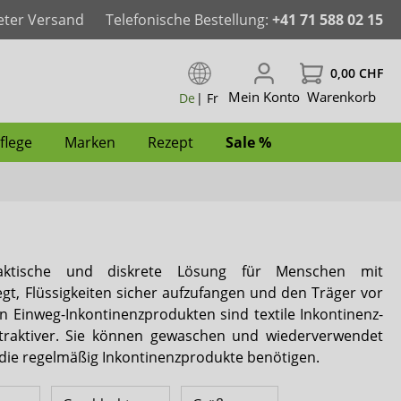
eter Versand
Telefonische Bestellung:
+41 71 588 02 15
0,00 CHF
Mein Konto
Warenkorb
De
|
Fr
flege
Marken
Rezept
Sale %
der
aschbar
Pants & Windelhosen
Windeln für Frauen
Windeln für Männer
Inkontinenz-Bademode für Kinder
Pflegewäsche für Kinder
Spannbettlaken
Bad & WC
Intimpflege
ActivePro
ktische und diskrete Lösung für Menschen mit
für Männer
Windeln mit Folie
Inkontinenz-Bademode für Frauen
Inkontinenz-Bademode für Männer
Hüftprotektoren
Anti-Dekubitus
Reinigungsschaum
iD
gt, Flüssigkeiten sicher aufzufangen und den Träger vor
Einweg-Inkontinenzprodukten sind textile Inkontinenz-
Fixierhosen & Netzhosen
Dailee
ttraktiver. Sie können gewaschen und wiederverwendet
, die regelmäßig Inkontinenzprodukte benötigen.
Janibell