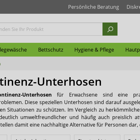
Persönliche Beratung
Diskr
flegewäsche
Bettschutz
Hygiene & Pflege
Hautp
n
tinenz-Unterhosen
nzvorlagen
ür Frauen
für Männer
r grosse Kinder
ys
nzunterlagen Einweg
ndschuhe
gung
Inkontinenz Windeln
Windelhosen für Frauen
Windelhosen für Männer
Inkontinenzhosen für Kin
Pflegehemden
Inkontinenzunterlagen w
Geruchsneutralisierer
Feuchtpflegetücher
Seni
ontinenz-Unterhosen
für Erwachsene sind eine pra
nz-Unterhosen
nen Vorlagen
en PVC & PU Männer
handschuhe
schoner
ertüten
dschuhe
Vlieswindeln
Schutzhosen PVC & PU
Fixierhosen & Netzhosen 
Ess Schürzen & Lätzchen
Taschen WCs
Shampoo
Attends
roblemen. Diese speziellen Unterhosen sind darauf ausgele
 Situationen zu schützen. Im Vergleich zu herkömmlichen 
orgung
pen-Zubehör
XXL Produkte
Penisklemmen
Ontex
eutlich umweltfreundlicher und häufig auch preislich a
ellen damit eine nachhaltige Alternative für Personen dar
nz Bademode
Medintim