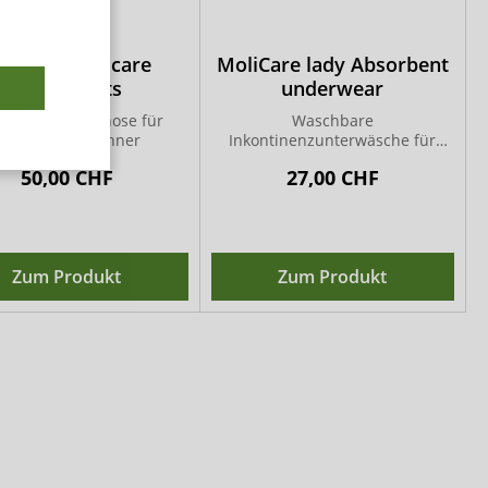
iwisto adult care
MoliCare lady Absorbent
ActivePants
underwear
ontinenz-Unterhose für
Waschbare
Frauen und Männer
Inkontinenzunterwäsche für
Frauen
50,00 CHF
27,00 CHF
Zum Produkt
Zum Produkt