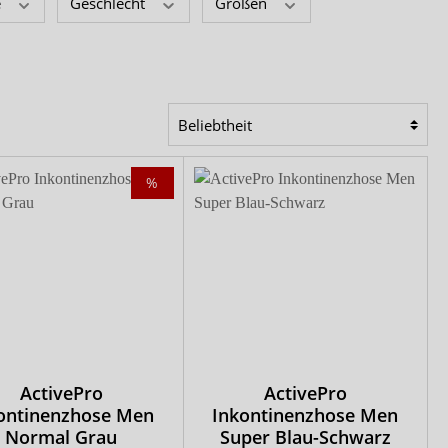
Comfort & Care
e
Geschlecht
Größen
Mediset
%
ActivePro
ActivePro
ontinenzhose Men
Inkontinenzhose Men
Normal Grau
Super Blau-Schwarz