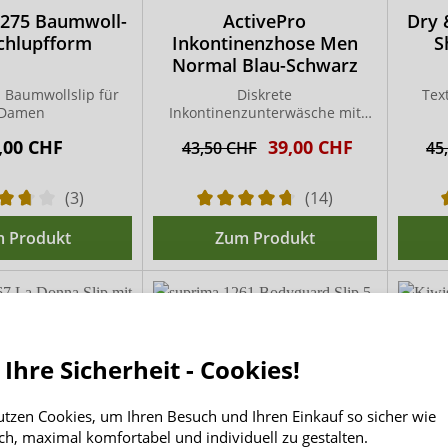
1275 Baumwoll-
ActivePro
Dry 
Schlupfform
Inkontinenzhose Men
S
Normal Blau-Schwarz
 Baumwollslip für
Diskrete
Tex
Damen
Inkontinenzunterwäsche mit
integrierter Saugeinlage
,00 CHF
39,00 CHF
43,50 CHF
45
(3)
(14)
 Produkt
Zum Produkt
 Ihre Sicherheit - Cookies!
utzen Cookies, um Ihren Besuch und Ihren Einkauf so sicher wie
ch, maximal komfortabel und individuell zu gestalten.