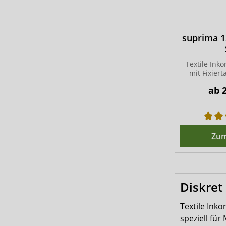
suprima 
Textile Ink
mit Fixier
ab
Zum
Diskret
Textile Ink
speziell fü