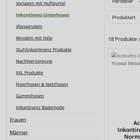
Biberna
CareDry
Hersteller
Vorlagen mit Hüftgürtel
Ultrana
MedLogics
Inkontinenz-Unterhosen
Produktart
Vlieswindeln
Fresubin
Windeln mit Folie
18 Produkte
Stuhlinkontinenz Produkte
Nachtversorgung
XXL Produkte
Fixierhosen & Netzhosen
Gummihosen
Inkontinenz Bademode
Frauen
Ac
Inkonti
Männer
Norm