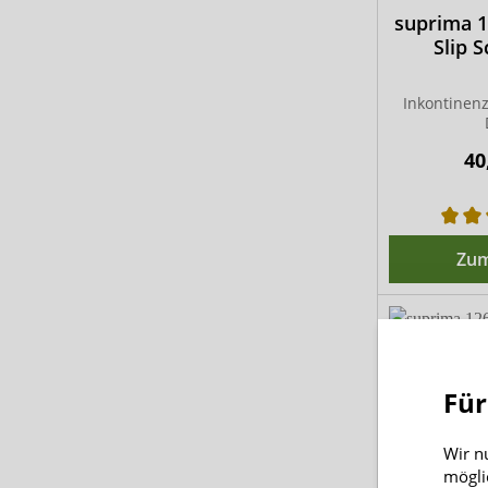
suprima 
Slip 
Inkontinenz
40
Zum
Für
Wir n
mögli