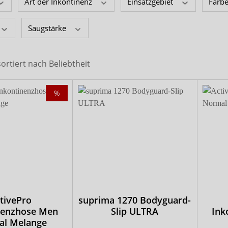
x-top
Art der Inkontinenz
Einsatzgebiet
Farb
DryNites
Saugstärke
sortiert nach
Beliebtheit
%
tivePro
suprima 1270 Bodyguard-
nenzhose Men
Slip ULTRA
Ink
al Melange