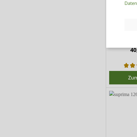
Daten
suprima 
Slip mit
Femininer Sl
zur Ko
Einw
40
Zum