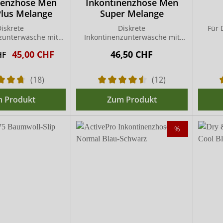
nenzhose Men
Inkontinenzhose Men
Plus Melange
Super Melange
iskrete
Diskrete
Für 
zunterwäsche mit
Inkontinenzunterwäsche mit
ach-Einlage
Zweifach-Einlage
45,00 CHF
46,50 CHF
HF
(18)
(12)
 Produkt
Zum Produkt
%