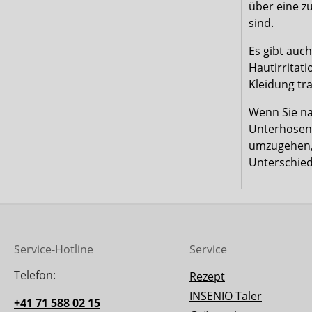
über eine z
sind.
Es gibt auc
Hautirritat
Kleidung tr
Wenn Sie na
Unterhosen 
umzugehen, 
Unterschied
Service-Hotline
Service
Telefon:
Rezept
INSENIO Taler
+41 71 588 02 15