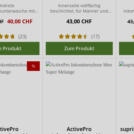
iskrete
Innenseite vollflächig
zunterwäsche mit
beschichtet, für Männer und
Inko
ach-Einlage
Frauen
int
40,00 CHF
43,00 CHF
HF
43
(23)
(17)
 Produkt
Zum Produkt
%
tivePro
ActivePro
supr