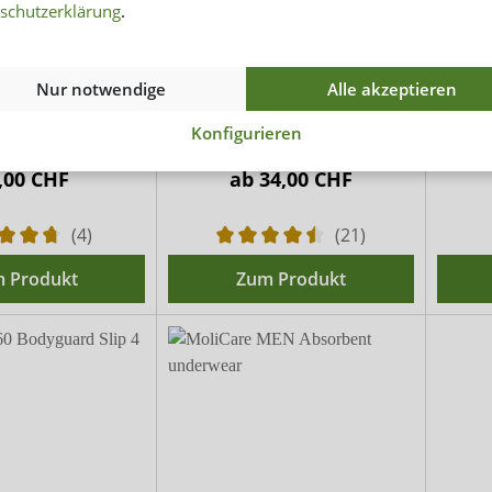
schutzerklärung
.
1267 La Donna
suprima 1261 Bodyguard
K
 Wäscheschutz
Slip 5
Nur notwendige
Alle akzeptieren
ip mit Wäscheschutz
Textile Inko-Unterhose
Ink
Konfigurieren
mbination mit
egeinlagen
,00 CHF
ab
34,00 CHF
(4)
(21)
 Produkt
Zum Produkt