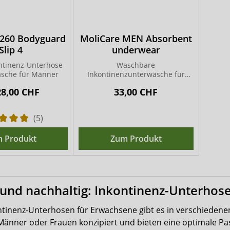
1260 Bodyguard
MoliCare MEN Absorbent
Slip 4
underwear
ontinenz-Unterhose
Waschbare
tasche für Männer
Inkontinenzunterwäsche für
Männer
28,00 CHF
33,00 CHF
(5)
 Produkt
Zum Produkt
 und nachhaltig: Inkontinenz-Unterhos
ontinenz-Unterhosen für Erwachsene gibt es in verschiedene
r Männer oder Frauen konzipiert und bieten eine optimale P