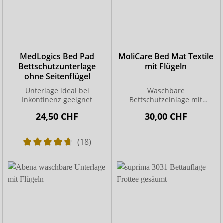
MedLogics Bed Pad
MoliCare Bed Mat Textile
Bettschutzunterlage
mit Flügeln
ohne Seitenflügel
Unterlage ideal bei
Waschbare
Inkontinenz geeignet
Bettschutzeinlage mit
Seitenflügeln für maximale
24,50 CHF
30,00 CHF
Sicherheit
(18)