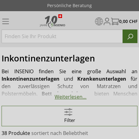
Diskreter Versand
0,00 CHF
Inkontinenzunterlagen
Bei INSENIO finden Sie eine große Auswahl an
Inkontinenzunterlagen
und
Krankenunterlagen
für
den zuverlässigen Schutz von Matratzen und
Polstermöbeln.
Bettschutzeinlagen
bieten Menschen
Weiterlesen…
mit nächtlicher Inkontinenz ein sicheres Gefühl und
ermöglichen einen entspannten Schlaf. Die Unterlagen
sind in verschiedenen Ausführungen erhältlich und
Filter
helfen, den Pflegeaufwand – insbesondere in
Pflegeeinrichtungen – deutlich zu reduzieren. So entfällt
38 Produkte
sortiert nach
Beliebtheit
das ständige Wechseln von Bettwäsche oder das