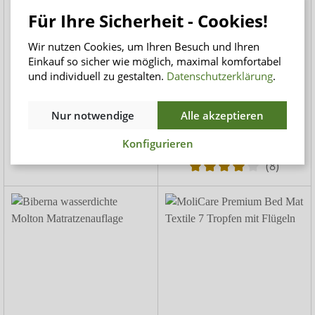
Für Ihre Sicherheit - Cookies!
suprima 3531 Bettauflage
Biberna Molton
Molton 100x200 cm
Matratzenauflage
Wir nutzen Cookies, um Ihren Besuch und Ihren
Silverprotect 2-lagig
Einkauf so sicher wie möglich, maximal komfortabel
Mit vier Eckgummis - PU
Wasserundurchlässige
und individuell zu gestalten.
Datenschutzerklärung
.
beschichtet
Betteinlage
45,00 CHF
ab
22,00 CHF
Nur notwendige
Alle akzeptieren
20,00 CHF
Konfigurieren
(8)
(8)