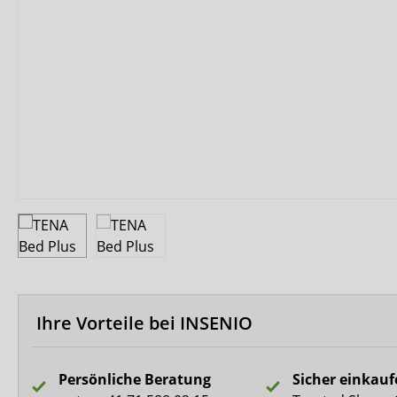
Biberna
CareDry
Ultrana
MedLogics
Fresubin
Ihre Vorteile bei INSENIO
Persönliche Beratung
Sicher einkau