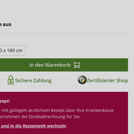
Comfort & Care
Mediset
e aus
0 x 180 cm
In den Warenkorb
Sichere Zahlung
Zertifizierter Shop
zept!
 mit gültigem ärztlichem Rezept über Ihre Krankenkasse
ernehmen die Direktabrechnung für Sie.
und in die Rezeptwelt wechseln