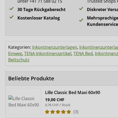
unter +41 71 588 02 15
Trusted Shops 
30 Tage Rückgaberecht
Diskreter Vers
Kostenloser Katalog
Mehrsprachige
Kundenservice
Kategorien:
Inkontinenzunterlagen
,
Inkontinenzunterla
Einweg
,
TENA Inkontinenzartikel
,
TENA Bed
,
Inkontinenz
Bettschutz
Beliebte Produkte
Lille Classic Bed Maxi 60x90
19,00 CHF
0,76 CHF / Stück
(3)