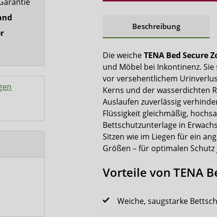
Garantie
and
Beschreibung
r
Die weiche
TENA Bed Secure Z
und Möbel bei Inkontinenz. Sie 
vor versehentlichem Urinverlu
gen
Kerns und der wasserdichten Rü
Auslaufen zuverlässig verhinder
Flüssigkeit gleichmäßig, hochsa
Bettschutzunterlage in Erwach
Sitzen wie im Liegen für ein a
Größen – für optimalen Schutz 
Vorteile von TENA B
Weiche, saugstarke Bettsch