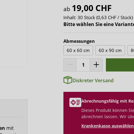
x-top
19,00 CHF
ab
DryNites
Inhalt:
30 Stück
(0,63 CHF / Stück)
Bitte wählen Sie eine Variant
Abmessungen
60 x 60 cm
60 x 90 cm
8
Diskreter Versand
Abrechnungsfähig mit Re
Dieses Produkt können Sie
abrechnen lassen. Wir üb
Krankenkasse auswählen 
fen
mit