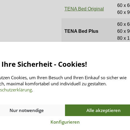
60 x 
TENA Bed Original
60 x 
60 x 
TENA Bed Plus
60 x 
80 x 
60 x 
TENA Bed Super
60 x 
 Ihre Sicherheit - Cookies!
utzen Cookies, um Ihren Besuch und Ihren Einkauf so sicher wie
ch, maximal komfortabel und individuell zu gestalten.
schutzerklärung
.
Informationen
INSENIO
Rücksendung
Über Uns
Nur notwendige
Alle akzeptieren
Versand
Kontakt
Konfigurieren
Zahlungsarten
AGB