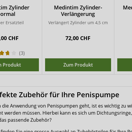
im Zylinder
Medintim Zylinder-
Med
ormal
Verlängerung
er Ersatzteil
Verlängert Zylinder um 4,5 cm
,00 CHF
72,00 CHF
(3)
 Produkt
Zum Produkt
fekte Zubehör für Ihre Penispumpe
die Anwendung von Penispumpen geht, ist es wichtig zu wi
t werden müssen. Hierbei kann es sich um Dichtungsringe,
 das passende Zubehör?
 finden Sie eine grosse Auswahl an Zubehörteilen für Ihre