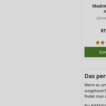
Medint
n
Zylind
57
Zum
Das per
Wenn es um 
ausgetausch
findet man
Bei INSENIO