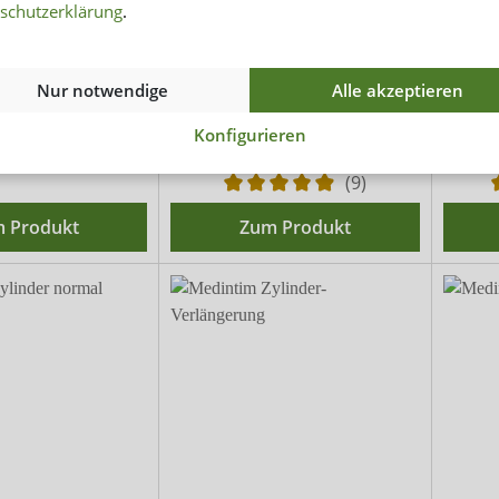
2
Erection System
schutzerklärung
.
Pumpenkopf
rsatzteil
Manueller Vakuum-Pumpenkopf
Ele
Nur notwendige
Alle akzeptieren
,00 CHF
150,00 CHF
Konfigurieren
(9)
 Produkt
Zum Produkt