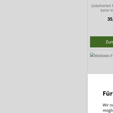
Zubehörteil 
beim 
35
Zum
Für
Wir n
Medintim
mögli