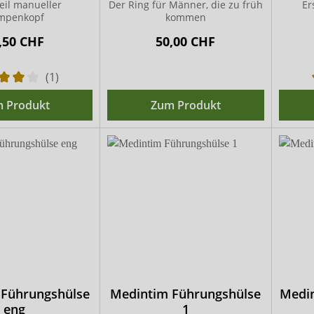
teil manueller
Der Ring für Männer, die zu früh
Er
mpenkopf
kommen
,50 CHF
50,00 CHF
(1)
 Produkt
Zum Produkt
 Führungshülse
Medintim Führungshülse
Medin
eng
1