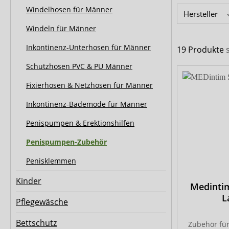
Biberna
CareDry
Windelhosen für Männer
Hersteller
Ultrana
MedLogics
Windeln für Männer
Fresubin
Inkontinenz-Unterhosen für Männer
19 Produkte
Schutzhosen PVC & PU Männer
Fixierhosen & Netzhosen für Männer
Inkontinenz-Bademode für Männer
Penispumpen & Erektionshilfen
Penispumpen-Zubehör
Penisklemmen
Kinder
Medintim
L
Pflegewäsche
Bettschutz
Zubehör für