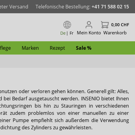
eter Versand
Telefonische Bestellung:
+41 71 588 02 15
0,00 CHF
Mein Konto
Warenkorb
De
|
Fr
flege
Marken
Rezept
Sale %
der
aschbar
Pants & Windelhosen
Windeln für Frauen
Windeln für Männer
Inkontinenz-Bademode für Kinder
Pflegewäsche für Kinder
Spannbettlaken
Bad & WC
Intimpflege
ActivePro
nutzen oder verloren gehen können. Generell gilt: Alles,
für Männer
Windeln mit Folie
Inkontinenz-Bademode für Frauen
Inkontinenz-Bademode für Männer
Hüftprotektoren
Anti-Dekubitus
Reinigungsschaum
iD
d bei Bedarf ausgetauscht werden. INSENIO bietet Ihnen
tungsringen bis hin zu Stauringen in verschiedenen
Fixierhosen & Netzhosen
Dailee
rät zudem problemlos von einer manuellen zu einer
einer Pumpe empfiehlt sich außerdem die Verwendung
Janibell
chtung des Zylinders zu gewährleisten.