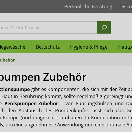
Persönliche Beratung
Diskr
flegewäsche
Bettschutz
Hygiene & Pflege
Hautp
Zubehör
spumpen Zubehör
nzvorlagen
ür Frauen
für Männer
r grosse Kinder
ys
nzunterlagen Einweg
ndschuhe
gung
Inkontinenz Windeln
Windelhosen für Frauen
Windelhosen für Männer
Inkontinenzhosen für Kin
Pflegehemden
Inkontinenzunterlagen w
Geruchsneutralisierer
Feuchtpflegetücher
Seni
ktionspumpe
gibt es Komponenten, die sich mit der Zeit ab
nz-Unterhosen
nen Vorlagen
en PVC & PU Männer
handschuhe
schoner
ertüten
dschuhe
Vlieswindeln
Schutzhosen PVC & PU
Fixierhosen & Netzhosen 
Ess Schürzen & Lätzchen
Taschen WCs
Shampoo
Attends
r Haut in Berührung kommt, sollte regelmäßig gereinigt un
de
Penispumpen-Zubehör
– von Führungshülsen und Dich
orgung
pen-Zubehör
XXL Produkte
Penisklemmen
Ontex
ch den Austausch des Pumpenkopfes lässt sich das Ge
en Pumpe (und umgekehrt) umbauen. In Kombination mit 
nz Bademode
Medintim
ls
, um eine angenehmere Anwendung und eine optimale Abdi