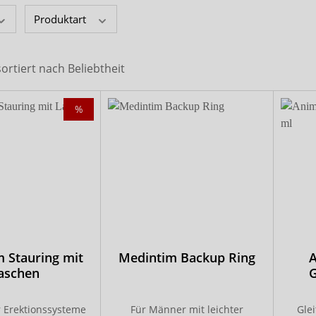
x-top
Produktart
DryNites
sortiert nach
Beliebtheit
%
 Stauring mit
Medintim Backup Ring
A
aschen
G
 Erektionssysteme
Für Männer mit leichter
Gle