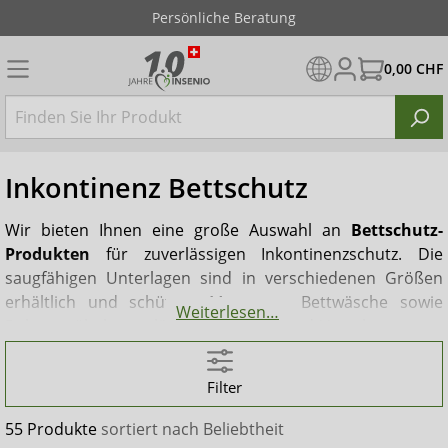
Diskreter Versand
0,00 CHF
Inkontinenz Bettschutz
Wir bieten Ihnen eine große Auswahl an
Bettschutz-
Produkten
für zuverlässigen Inkontinenzschutz. Die
saugfähigen Unterlagen sind in verschiedenen Größen
erhältlich und schützen Matratzen, Bettwäsche sowie
Weiterlesen…
Polstermöbel zuverlässig vor Nässe und Verschmutzung.
So entfällt das aufwendige, wiederholte Beziehen des
Bettes. Die
Bettschutzunterlagen
eignen sich auch ideal
Filter
für Sessel oder Sofas und können nach Gebrauch einfach
über den Hausmüll entsorgt werden.
55 Produkte
sortiert nach
Beliebtheit