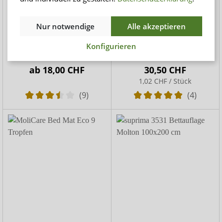
suprima 3031 Bettauflage
Dailee Bed Premium Air
Nur notwendige
Alle akzeptieren
Frottee gesäumt
60 x 90 cm
Bettauflage mit PVC-
Einwegunterlagen bei
Konfigurieren
Beschichtung
Dekubitus und
Brandwunden
ab
18,00 CHF
30,50 CHF
1,02 CHF / Stück
(9)
(4)