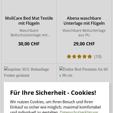
MoliCare Bed Mat Textile
Abena waschbare
mit Flügeln
Unterlage mit Flügeln
Waschbare
Waschbare Bettunterlage
Bettschutzeinlage mit
aus PU
Seitenflügeln für maximale
30,00 CHF
29,00 CHF
Sicherheit
(10)
Für Ihre Sicherheit - Cookies!
Wir nutzen Cookies, um Ihren Besuch und Ihren
Einkauf so sicher wie möglich, maximal komfortabel
und individuell zu gestalten.
Datenschutzerklärung
.