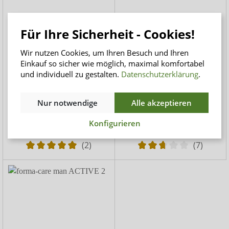
Für Ihre Sicherheit - Cookies!
Wir nutzen Cookies, um Ihren Besuch und Ihren
Einkauf so sicher wie möglich, maximal komfortabel
forma-care PREMIUM Dry
forma-care Pants
und individuell zu gestalten.
Datenschutzerklärung
.
Slip Nacht
Premium Dry Nacht
Inkontinenzslips für Frauen
Pants zum Hineinschlüpfen
und Männer
für die Nacht
Nur notwendige
Alle akzeptieren
ab
25,50 CHF
ab
18,50 CHF
Konfigurieren
1,28 CHF / Stück
1,85 CHF / Stück
(2)
(7)