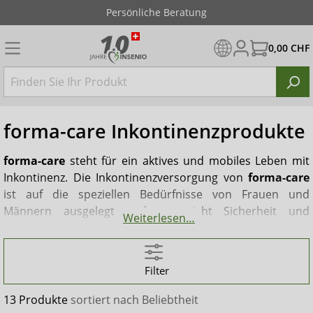
Persönliche Beratung
0,00 CHF
forma-care Inkontinenzprodukte
forma-care
steht für ein aktives und mobiles Leben mit
Inkontinenz. Die Inkontinenzversorgung von
forma-care
ist auf die speziellen Bedürfnisse von Frauen und
Männern ausgelegt und verspricht Sicherheit und
Weiterlesen…
Diskretion durch knisterfreies Material und zuverlässige
Geruchsunterbindung. Dazu kommt ein hoher
Tragekomfort, der auf die einzigartigen Bedürfnisse von
Filter
Mann und Frau Rücksicht nimmt. Die Produkte sind
hautsympathisch, da sie aus atmungsaktivem Material
13 Produkte
sortiert nach
Beliebtheit
gefertigt werden. Dies ist besonders bei der Vorbeugung