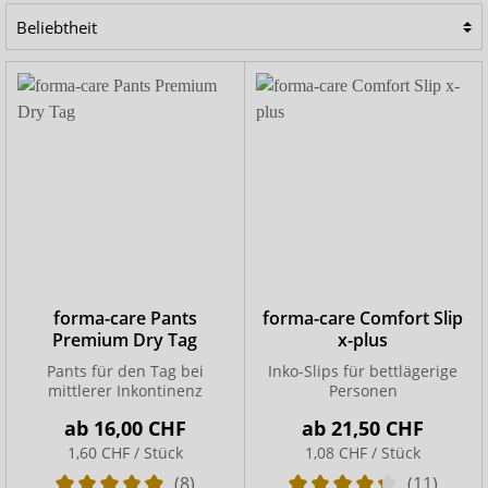
von Hautirritationen sehr wichtig. Die hochwertigen
Inkontinenzprodukte kombinieren bei forma-care
modernste Technologien mit qualitativ hochwertigen
Materialien für den maximalen Komfort für den Anwender
und die Anwenderin. Damit erreichen Sie einen
exzellenten Schutz im Alltag, der Ihnen die Sicherheit
zurückgibt und damit auch ein Stück Lebensqualität.
forma-care Pants
forma-care Comfort Slip
Premium Dry Tag
x-plus
Pants für den Tag bei
Inko-Slips für bettlägerige
mittlerer Inkontinenz
Personen
ab
16,00 CHF
ab
21,50 CHF
1,60 CHF / Stück
1,08 CHF / Stück
(8)
(11)