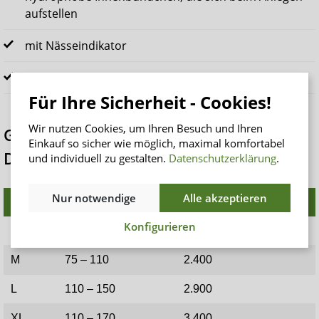
aufstellen
mit Nässeindikator
Packungsinhalt: 20 Stück (Größe XL: 16 Stück)
Für Ihre Sicherheit - Cookies!
Wir nutzen Cookies, um Ihren Besuch und Ihren
Größentabelle – forma-care PREMIUM
Einkauf so sicher wie möglich, maximal komfortabel
Dry Slip Tag
und individuell zu gestalten.
Datenschutzerklärung
.
Nur notwendige
Alle akzeptieren
Größe
Hüftumfang (cm)
Saugstärke ISO (ml)
Konfigurieren
S
55 – 80
2.000
M
75 – 110
2.400
L
110 – 150
2.900
XL
110 – 170
3.400