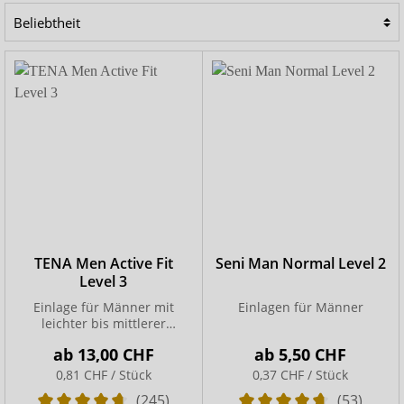
Harninkontinenz – von leichtem Tröpfeln bis hin zu
stärkeren Flüssigkeitsverlusten, etwa beim Lachen, Niesen
oder Husten. Die speziell für Männer entwickelten
Einlagen
bestehen aus atmungsaktiven Materialien,
bieten sicheren und diskreten Schutz und schließen
Gerüche zuverlässig ein.
TENA Men Active Fit
Seni Man Normal Level 2
Level 3
Einlage für Männer mit
Einlagen für Männer
leichter bis mittlerer
Blasenschwäche
ab
13,00 CHF
ab
5,50 CHF
0,81 CHF / Stück
0,37 CHF / Stück
(245)
(53)