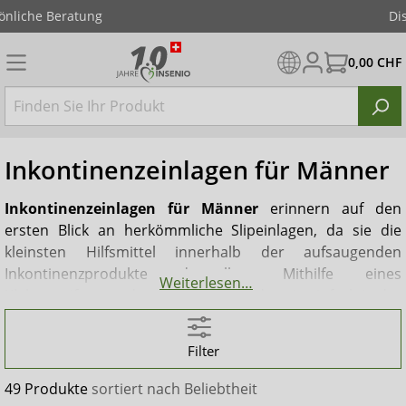
Diskreter Versand
0,00 CHF
Inkontinenzeinlagen für Männer
Inkontinenzeinlagen für Männer
erinnern auf den
ersten Blick an herkömmliche Slipeinlagen, da sie die
kleinsten Hilfsmittel innerhalb der aufsaugenden
Inkontinenzprodukte darstellen. Mithilfe eines
Weiterlesen…
Klebestreifens an der Unterseite werden sie einfach in der
Unterwäsche fixiert. Im Gegensatz zu Vorlagen können
Inkontinenzeinlagen für Männer
in normaler
Filter
Unterwäsche getragen werden, während Vorlagen eine
Fixier- oder Netzhose erfordern. Sie eignen sich zur
49 Produkte
sortiert nach
Beliebtheit
Versorgung von sehr leichter bis mittlerer