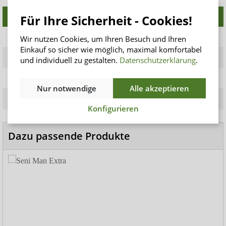
Für Ihre Sicherheit - Cookies!
Variante
Größe (cm)
Saugstärke ISO (ml)
2 Tropfen
14,8 x 11,5
330
Wir nutzen Cookies, um Ihren Besuch und Ihren
Einkauf so sicher wie möglich, maximal komfortabel
3 Tropfen
26 x 18
406
und individuell zu gestalten.
Datenschutzerklärung
.
4 Tropfen
27 x 18
546
Nur notwendige
Alle akzeptieren
5 Tropfen
34,5 x 18
852
Konfigurieren
Dazu passende Produkte