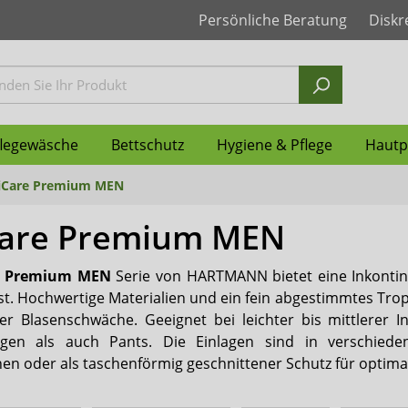
Persönliche Beratung
Diskr
flegewäsche
Bettschutz
Hygiene & Pflege
Hautp
iCare Premium MEN
Care Premium MEN
nzvorlagen
ür Frauen
für Männer
r grosse Kinder
ys
nzunterlagen Einweg
ndschuhe
gung
Inkontinenz Windeln
Windelhosen für Frauen
Windelhosen für Männer
Inkontinenzhosen für Kin
Pflegehemden
Inkontinenzunterlagen w
Geruchsneutralisierer
Feuchtpflegetücher
Seni
e Premium MEN
Serie von HARTMANN bietet eine Inkontine
nz-Unterhosen
nen Vorlagen
en PVC & PU Männer
handschuhe
schoner
ertüten
dschuhe
Vlieswindeln
Schutzhosen PVC & PU
Fixierhosen & Netzhosen 
Ess Schürzen & Lätzchen
Taschen WCs
Shampoo
Attends
t. Hochwertige Materialien und ein fein abgestimmtes Trop
er Blasenschwäche. Geeignet bei leichter bis mittlerer 
orgung
pen-Zubehör
XXL Produkte
Penisklemmen
Ontex
agen als auch Pants. Die Einlagen sind in verschieden
n oder als taschenförmig geschnittener Schutz für optimal
nz Bademode
Medintim