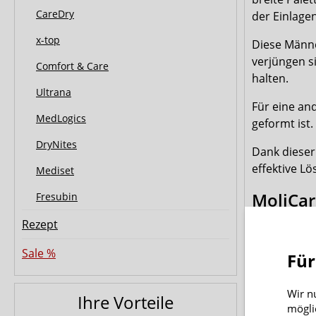
CareDry
der Einlagen
x-top
Diese Männe
verjüngen s
Comfort & Care
halten.
Ultrana
Für eine an
MedLogics
geformt ist.
DryNites
Dank dieser
effektive L
Mediset
MoliCa
Fresubin
Rezept
Die MoliCar
wasserdicht
Sale %
Für
Neutralisat
Wert von 5,
Wir n
komfortable
Ihre Vorteile
mögli
Hautverträgl