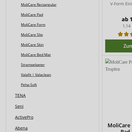
V-Form Ein
MoliCare Rectangular
MoliCare Pad
ab
MoliCare Form
1,14
MoliCare Slip
MoliCare Skin
Zum
MoliCare Bed Mat
Strampelpeter
Valafit | Valaclean
Peha-Soft
TENA
Seni
ActivePro
MoliCare
Abena
Pad 