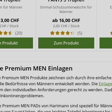
en für Männer
Einmal-Schutzunterwäsche für
E
Männer
13,00 CHF
ab
16,00 CHF
 CHF / Stück
2,00 CHF / Stück
(20)
(5)
 Produkt
Zum Produkt
re Premium MEN Einlagen
e Premium MEN Produkte zeichnen sich durch ihre einfache
r die Bedürfnisse von Männern entwickelt worden. Die
Einlag
 um den individuellen Anforderungen gerecht zu werden. Dad
 Inkontinenzproblemen.
e Premium MEN PADs von Hartmann sind speziell für Männer 
te von Saugstärken, die von leichter Tröpfel-Inkontinenz bi