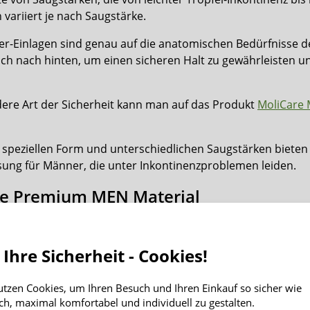
 variiert je nach Saugstärke.
r-Einlagen sind genau auf die anatomischen Bedürfnisse de
ich nach hinten, um einen sicheren Halt zu gewährleisten un
dere Art der Sicherheit kann man auf das Produkt
MoliCare 
 speziellen Form und unterschiedlichen Saugstärken biete
ösung für Männer, die unter Inkontinenzproblemen leiden.
re Premium MEN Material
e Männer Einlagen haben eine textilartige Rückseite, die v
e Folie kommt. Zusätzlich sind die MoliCare Man Pads atmu
 Ihre Sicherheit - Cookies!
or, der unangenehme Gerüche von Anfang an verhindert. Die 
5 erhalten bleibt, was sie besonders hautschonend macht.
utzen Cookies, um Ihren Besuch und Ihren Einkauf so sicher wie
s Trageerlebnis. Zudem wurden die MoliCare
Einmalvorlag
ch, maximal komfortabel und individuell zu gestalten.
ichkeit zu gewährleisten. Dadurch bieten sie effektiven Sch