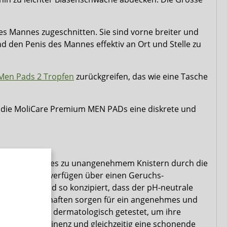
s Mannes zugeschnitten. Sie sind vorne breiter und
d den Penis des Mannes effektiv an Ort und Stelle zu
Men Pads 2 Tropfen
zurückgreifen, das wie eine Tasche
n die MoliCare Premium MEN PADs eine diskrete und
erhindert, dass es zu unangenehmem Knistern durch die
ngsaktiv und verfügen über einen Geruchs-
Einlagen sind so konzipiert, dass der pH-neutrale
 Diese Eigenschaften sorgen für ein angenehmes und
en
für Männer dermatologisch getestet, um ihre
utz vor Inkontinenz und gleichzeitig eine schonende