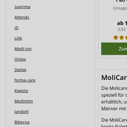
suprima
Einlag
Attends
ab
iD
0,93
Lille
Zum
Medi-Inn
Ontex
Dailee
MoliCa
forma-care
Die Molicar
Kiwisto
speziell fü
Medintim
erhältlich,
Männer mit
Janibell
Die MoliCar
Biberna
breite Palet