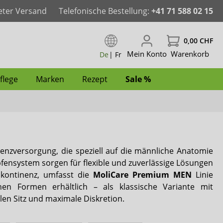
eter Versand
Telefonische Bestellung:
+41 71 588 02 15
0,00 CHF
Mein Konto
Warenkorb
De
|
Fr
flege
Marken
Rezept
Sale %
der
aschbar
Pants & Windelhosen
Windeln für Frauen
Windeln für Männer
Inkontinenz-Bademode für Kinder
Pflegewäsche für Kinder
Spannbettlaken
Bad & WC
Intimpflege
ActivePro
nzversorgung, die speziell auf die männliche Anatomie
für Männer
Windeln mit Folie
Inkontinenz-Bademode für Frauen
Inkontinenz-Bademode für Männer
Hüftprotektoren
Anti-Dekubitus
Reinigungsschaum
iD
fensystem sorgen für flexible und zuverlässige Lösungen
Inkontinenz, umfasst die
MoliCare Premium MEN
Linie
Fixierhosen & Netzhosen
Dailee
en Formen erhältlich – als klassische Variante mit
en Sitz und maximale Diskretion.
Janibell