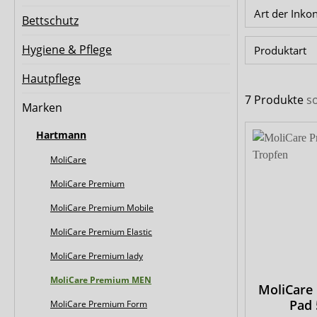
Biberna
CareDry
Art der Inko
Bettschutz
Ultrana
MedLogics
Hygiene & Pflege
Produktart
Fresubin
Hautpflege
7 Produkte
s
Marken
Hartmann
MoliCare
MoliCare Premium
MoliCare Premium Mobile
MoliCare Premium Elastic
MoliCare Premium lady
MoliCare Premium MEN
MoliCare
Pad 
MoliCare Premium Form