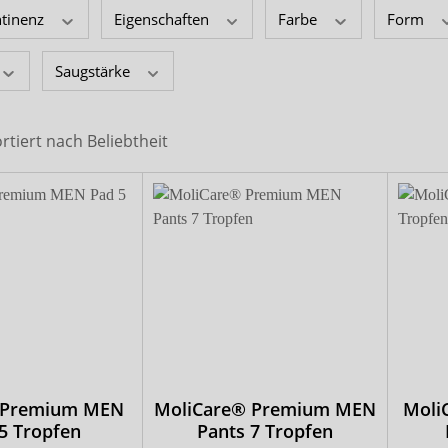
x-top
ntinenz
Eigenschaften
Farbe
Form
DryNites
Saugstärke
ortiert nach
Beliebtheit
 Premium MEN
MoliCare® Premium MEN
Moli
5 Tropfen
Pants 7 Tropfen