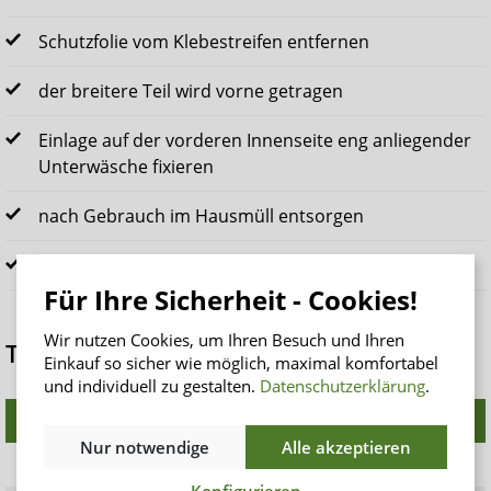
Schutzfolie vom Klebestreifen entfernen
der breitere Teil wird vorne getragen
Einlage auf der vorderen Innenseite eng anliegender
Unterwäsche fixieren
nach Gebrauch im Hausmüll entsorgen
nicht in der Toilette entsorgen
Für Ihre Sicherheit - Cookies!
Wir nutzen Cookies, um Ihren Besuch und Ihren
TENA Men Active Fit Level im Vergleich
Einkauf so sicher wie möglich, maximal komfortabel
und individuell zu gestalten.
Datenschutzerklärung
.
Variante
Länge (cm)
Saugstärke
ISO
(ml)
Nur notwendige
Alle akzeptieren
Level 0
18
139