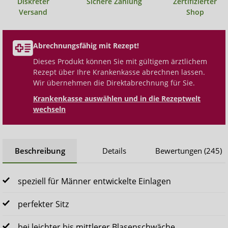
Diskreter
Sichere Zahlung
Zertifizierter
Versand
Shop
Abrechnungsfähig mit Rezept!
Dieses Produkt können Sie mit gültigem ärztlichem
Rezept über Ihre Krankenkasse abrechnen lassen.
Wir übernehmen die Direktabrechnung für Sie.
Krankenkasse auswählen und in die Rezeptwelt
wechseln
Beschreibung
Details
Bewertungen (245)
speziell für Männer entwickelte Einlagen
perfekter Sitz
bei leichter bis mittlerer Blasenschwäche