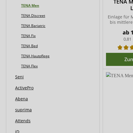
TENA Me
TENA Men
L
TENA Discreet
Einlage für 
bis mittler
TENA Bariatric
ab
TENA Fix
0,81
TENA Bed
TENA Hautpflege
Zum
TENA Flex
Seni
ActivePro
Abena
suprima
Attends
iD