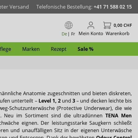
eter Versand
Telefonische Bestellung:
+41 71 588 02 15
0,00 CHF
Mein Konto
Warenkorb
De
|
Fr
flege
Marken
Rezept
Sale %
der
aschbar
Pants & Windelhosen
Windeln für Frauen
Windeln für Männer
Inkontinenz-Bademode für Kinder
Pflegewäsche für Kinder
Spannbettlaken
Bad & WC
Intimpflege
ActivePro
 männliche Anatomie zugeschnitten und bieten diskreten,
für Männer
Windeln mit Folie
Inkontinenz-Bademode für Frauen
Inkontinenz-Bademode für Männer
Hüftprotektoren
Anti-Dekubitus
Reinigungsschaum
iD
ufen unterteilt –
Level 1, 2
und
3
– und decken leichte bis
weg-Schutzunterwäsche (Protective Underwear), die wie
Fixierhosen & Netzhosen
Dailee
et. Neu im Sortiment sind die ultradünnen
TENA Men
nschwäche eignen. Der leistungsstarke Saugkern schließt
Janibell
heren und unauffälligen Sitz in der eigenen Unterwäsche
tführen und Entsorgen. Dank der bewährten
Odour Control