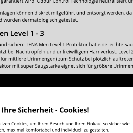
 garantiert wird. Odour Control Technologie neutralisiert
nlagen können diskret mitgeführt und entsorgt werden, da si
d wurden dermatologisch getestet.
n Level 1 - 3
nd sichere TENA Men Level 1 Protektor hat eine leichte Sau
tzt bei Nachtröpfeln und unfreiwilligem Harnverlust. Level 
(für mittlere Urinmengen) zum Schutz bei plötzlich auftret
tektor mit super Saugstärke eignet sich für größere Urinmen
 Ihre Sicherheit - Cookies!
utzen Cookies, um Ihren Besuch und Ihren Einkauf so sicher wie
ch, maximal komfortabel und individuell zu gestalten.