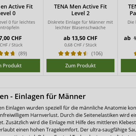
n Active Fit
TENA Men Active Fit
TE
evel 0
Level 2
Pa
vel 0 für leichtes
Diskrete Einlage für Männer mit
Die 
ntröpfeln
leichter Blasenschwäche
7,00 CHF
ab
13,50 CHF
ab
1
 CHF / Stück
0,68 CHF / Stück
(89)
(106)
 Produkt
Zum Produkt
n - Einlagen für Männer
n Einlagen wurden speziell für die männliche Anatomie konst
nfreiwilligem Harnverlust. Durch die Seitenelastiken wird e
t. Zusätzlich wird die Einlage mit Hilfe des mittleren Klebe
rlaubt einen hohen Tragekomfort. Der ultra-saugfähige Saugk