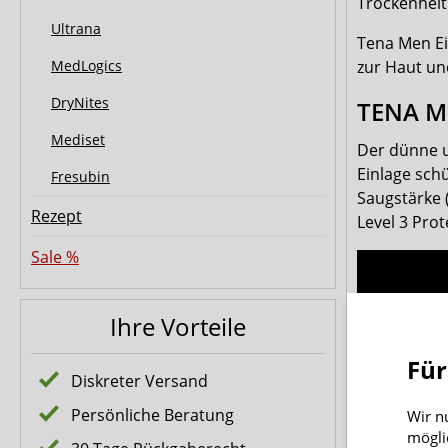
Trockenheit
Ultrana
Tena Men Ei
zur Haut un
MedLogics
DryNites
TENA Me
Mediset
Der dünne u
Einlage schü
Fresubin
Saugstärke 
Rezept
Level 3 Pro
Sale %
Ihre Vorteile
Für
Diskreter Versand
Persönliche Beratung
Wir n
mögli