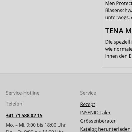
Men Protect
Blasenschwäc
unterwegs, d
TENA Me
Die speziel
wie normale
Ihnen den E
Service-Hotline
Service
Telefon:
Rezept
INSENIO Taler
+41 71 588 02 15
Grössenberater
Mo. – Mi. 9:00 bis 18:00 Uhr
Katalog herunterladen
Do. - Fr. 9:00 bis 14:00 Uhr