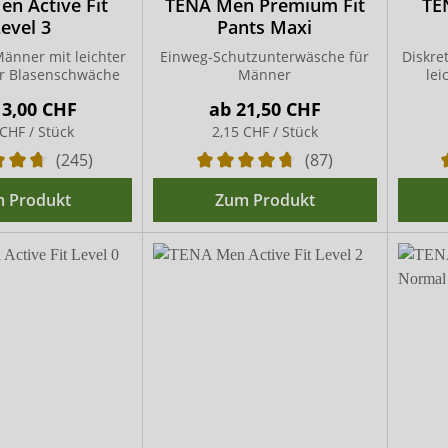
n Active Fit
TENA Men Premium Fit
TE
evel 3
Pants Maxi
Männer mit leichter
Einweg-Schutzunterwäsche für
Diskre
er Blasenschwäche
Männer
lei
13,00 CHF
ab
21,50 CHF
 CHF / Stück
2,15 CHF / Stück
(245)
(87)
 Produkt
Zum Produkt