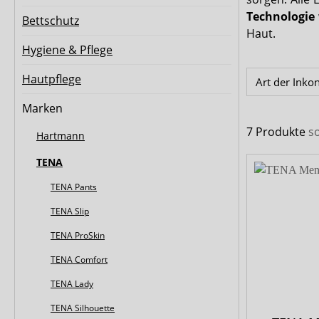
Biberna
CareDry
Technologie
Bettschutz
Haut.
Ultrana
MedLogics
Hygiene & Pflege
Fresubin
Hautpflege
Art der Inko
Marken
7 Produkte
s
Hartmann
TENA
TENA Pants
TENA Slip
TENA ProSkin
TENA Comfort
TENA Lady
TENA Silhouette