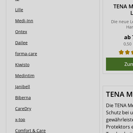
TENA Me
Lille
L
Medi-Inn
Die neue Le
Har
Ontex
ab
Dailee
0,50
forma-care
Zum
Kiwisto
Medintim
Janibell
TENA Me
Biberna
Die TENA Me
CareDry
Schutz bei u
gewährleiste
x-top
Protektors e
Comfort & Care