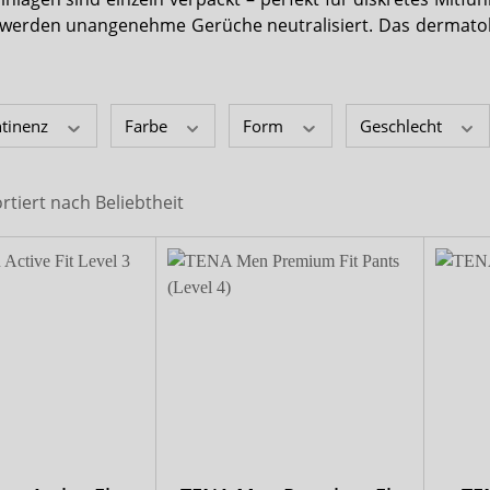
x-top
werden unangenehme Gerüche neutralisiert. Das dermatolog
DryNites
ntinenz
Farbe
Form
Geschlecht
ortiert nach
Beliebtheit