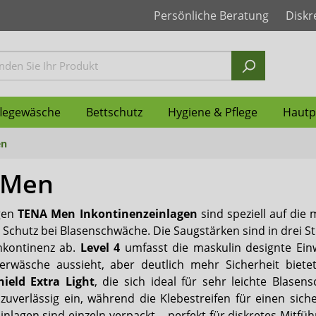
Persönliche Beratung
Diskr
flegewäsche
Bettschutz
Hygiene & Pflege
Hautp
en
 Men
nzvorlagen
ür Frauen
für Männer
r grosse Kinder
ys
nzunterlagen Einweg
ndschuhe
gung
Inkontinenz Windeln
Windelhosen für Frauen
Windelhosen für Männer
Inkontinenzhosen für Kin
Pflegehemden
Inkontinenzunterlagen w
Geruchsneutralisierer
Feuchtpflegetücher
Seni
gen
TENA Men Inkontinenzeinlagen
sind speziell auf die
nz-Unterhosen
nen Vorlagen
en PVC & PU Männer
handschuhe
schoner
ertüten
dschuhe
Vlieswindeln
Schutzhosen PVC & PU
Fixierhosen & Netzhosen 
Ess Schürzen & Lätzchen
Taschen WCs
Shampoo
Attends
 Schutz bei Blasenschwäche. Die Saugstärken sind in drei St
nkontinenz ab.
Level 4
umfasst die maskulin designte Ein
orgung
pen-Zubehör
XXL Produkte
Penisklemmen
Ontex
rwäsche aussieht, aber deutlich mehr Sicherheit biet
hield Extra Light
, die sich ideal für sehr leichte Blase
nz Bademode
Medintim
 zuverlässig ein, während die Klebestreifen für einen sic
Einlagen sind einzeln verpackt – perfekt für diskretes Mi