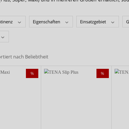
x-top
DryNites
ntinenz
Eigenschaften
Einsatzgebiet
G
ortiert nach
Beliebtheit
%
%