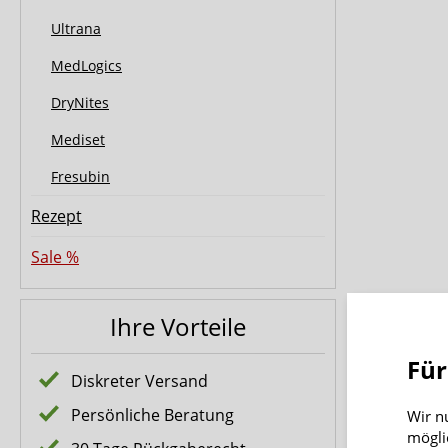
Ultrana
MedLogics
DryNites
Mediset
Fresubin
Rezept
Sale %
Ihre Vorteile
Für
Diskreter Versand
Persönliche Beratung
Wir n
mögli