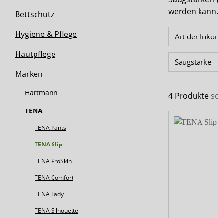
Biberna
CareDry
werden kann.
Bettschutz
Ultrana
MedLogics
Hygiene & Pflege
Art der Inko
Fresubin
Hautpflege
Saugstärke
Marken
Hartmann
4 Produkte
s
TENA
TENA Pants
TENA Slip
TENA ProSkin
TENA Comfort
TENA Lady
TENA Silhouette