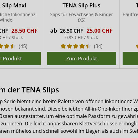
 Slip Maxi
TENA Slip Plus
iche Inkontinenz-
Slips für Erwachsene & Kinder
Hautfre
Windel
(XS)
28,50 CHF
ab
25,00 CHF
 CHF
26,50 CHF
 CHF / Stück
0,83 CHF / Stück
(45)
(34)
 Produkt
Zum Produkt
m der TENA Slips
p Serie bietet eine breite Palette von offenen Inkontinenz-Wi
hosen bekannt sind. Diese beliebten All-in-One-Inkontinen
lüssen ausgestattet, um eine optimale Passform zu gewährl
 zu bieten. Die leicht anpassbaren Klettverschlüsse ermögl
nen mühelos und schnell sowohl im Liegen als auch im St