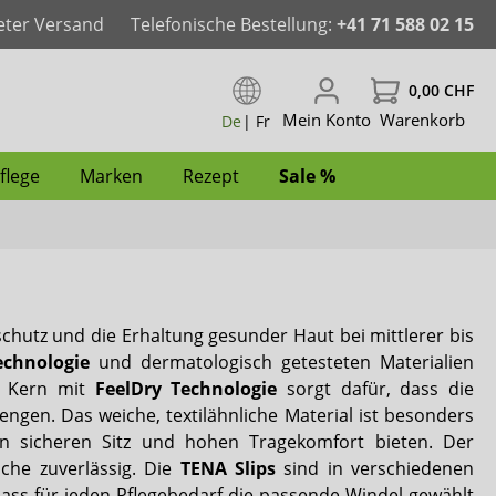
eter Versand
Telefonische Bestellung:
+41 71 588 02 15
0,00 CHF
Mein Konto
Warenkorb
De
|
Fr
flege
Marken
Rezept
Sale %
der
aschbar
Pants & Windelhosen
Windeln für Frauen
Windeln für Männer
Inkontinenz-Bademode für Kinder
Pflegewäsche für Kinder
Spannbettlaken
Bad & WC
Intimpflege
ActivePro
hutz und die Erhaltung gesunder Haut bei mittlerer bis
für Männer
Windeln mit Folie
Inkontinenz-Bademode für Frauen
Inkontinenz-Bademode für Männer
Hüftprotektoren
Anti-Dekubitus
Reinigungsschaum
iD
echnologie
und dermatologisch getesteten Materialien
e Kern mit
FeelDry Technologie
sorgt dafür, dass die
Fixierhosen & Netzhosen
Dailee
engen. Das weiche, textilähnliche Material ist besonders
en sicheren Sitz und hohen Tragekomfort bieten. Der
Janibell
he zuverlässig. Die
TENA Slips
sind in verschiedenen
dass für jeden Pflegebedarf die passende Windel gewählt