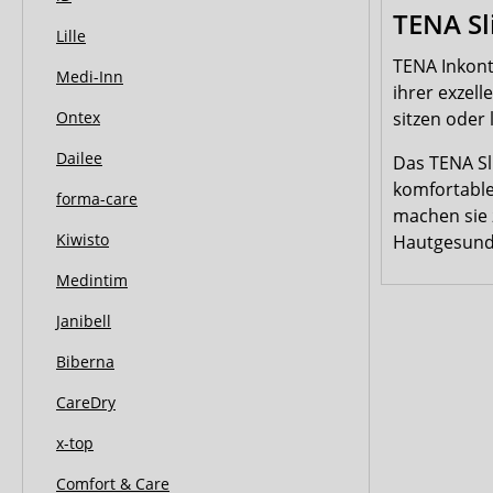
TENA Sli
Lille
TENA Inkont
Medi-Inn
ihrer exzel
sitzen oder
Ontex
Dailee
Das TENA Sl
komfortable
forma-care
machen sie z
Kiwisto
Hautgesund
Medintim
Janibell
Biberna
CareDry
x-top
Comfort & Care