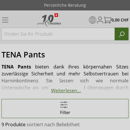
Persönliche Beratung
0,00 CHF
TENA Pants
TENA Pants
bieten dank ihres körpernahen Sitzes
zuverlässige Sicherheit und mehr Selbstvertrauen bei
Harninkontinenz. Sie lassen sich wie normale
Unterwäsche an- und ausziehen und überzeugen durch
Weiterlesen…
ihr diskretes Design. Der dünne, flexible Saugkern sowie
das dehnbare, weiche und atmungsaktive Material sorgen
für hohen Tragekomfort – den ganzen Tag über. Für
Filter
langanhaltende Trockenheit verfügen die
TENA Pants
über integrierte Auslaufbarrieren und die innovative
9 Produkte
sortiert nach
Beliebtheit
Dual-Absorption-Zone, die Feuchtigkeit schnell aufnimmt