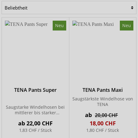
und sicher einschließt. Die verschiedenen Saugstärken
eignen sich für mittlere bis schwere Blasenschwäche. Bei
INSENIO finden Sie die passende Größe und das Produkt,
Neu
Neu
das optimal zu Ihren Bedürfnissen passt. Sprechen Sie
uns gern an – wir beraten Sie kompetent und persönlich!
TENA Pants Super
TENA Pants Maxi
Saugstärkste Windelhose von
TENA
Saugstarke Windelhosen bei
mittlerer bis starker
ab
20,00 CHF
Inkontinenz
ab
22,00 CHF
18,00 CHF
1,83 CHF / Stück
1,80 CHF / Stück