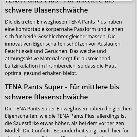
die Haut nicht irritiert wird und langanhaltend trocken bleibt.
schwere Blasenschwäche
Die TENA Pants Normal gibt es in verschiedenen Grössen.
Die diskreten Einweghosen TENA Pants Plus haben
eine komfortable körpernahe Passform und eignen
sich für beide Geschlechter gleichermassen. Die
innovativen Eigenschaften schützen vor Auslaufen,
Feuchtigkeit und Gerüchen. Das weiche und
atmungsaktive Material sorgt für ausreichend
Luftzirkulation im Intimbereich, so dass die Haut
optimal gesund erhalten bleibt.
TENA Pants Super - Für mittlere bis
schwere Blasenschwäche
Die TENA Pants Super Einweghosen haben die gleichen
Eigenschaften, wie die TENA Pants Plus, allerdings ist
die Saugstärke etwas höher, als bei dem vorherigen
Modell. Die ConfioFit Besonderheit sorgt auch hier für