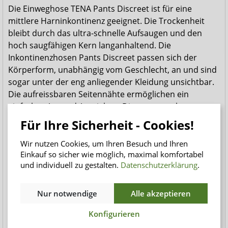
Die Einweghose TENA Pants Discreet ist für eine
mittlere Harninkontinenz geeignet. Die Trockenheit
bleibt durch das ultra-schnelle Aufsaugen und den
hoch saugfähigen Kern langanhaltend. Die
Inkontinenzhosen Pants Discreet passen sich der
Körperform, unabhängig vom Geschlecht, an und sind
sogar unter der eng anliegender Kleidung unsichtbar.
Die aufreissbaren Seitennähte ermöglichen ein
einfaches An- und Ausziehen. Die unangenehmen
Gerüche sind dank der Odour Control Technologie
Für Ihre Sicherheit - Cookies!
reduziert bzw. neutralisiert.
Wir nutzen Cookies, um Ihren Besuch und Ihren
TENA Pants Normal - Für mittlere bis
Einkauf so sicher wie möglich, maximal komfortabel
und individuell zu gestalten.
Datenschutzerklärung
.
starke Blasenschwäche
Das innovative SmartDesign verbunden mit super-
Nur notwendige
Alle akzeptieren
saugfähigen Materialien macht die TENA Pants Normal
Höschen zu einer optimalen Inkontinenzhilfe. Die
Konfigurieren
Auslaufbarrieren sorgen für extra Sicherheit und die FeelDry
Technologie schliesst den Urin im Produktkern ein, so dass
TENA Pants Plus - Für mittlere bis