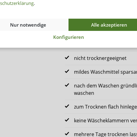
schutzerklärung
.
Pflegehinweise
Nur notwendige
Alle akzeptieren
maschinenwaschbar bis 30 °
Konfigurieren
nicht schleudern
nicht trocknergeeignet
mildes Waschmittel spars
nach dem Waschen gründlic
waschen
zum Trocknen flach hinleg
keine Wäscheklammern ve
mehrere Tage trocknen lass