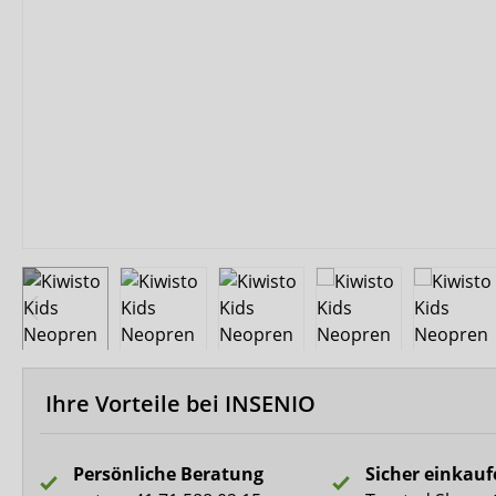
Biberna
CareDry
Ultrana
MedLogics
Fresubin
Ihre Vorteile bei INSENIO
Persönliche Beratung
Sicher einkau