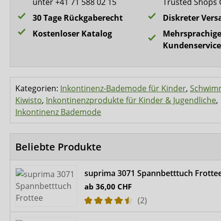
unter +41 71 588 02 15
Trusted Shops 
30 Tage Rückgaberecht
Diskreter Vers
Kostenloser Katalog
Mehrsprachige
Kundenservice
Kategorien:
Inkontinenz-Bademode für Kinder
,
Schwim
Kiwisto
,
Inkontinenzprodukte für Kinder & Jugendliche
,
Inkontinenz Bademode
Beliebte Produkte
suprima 3071 Spannbetttuch Frotte
ab
36,00 CHF
(2)