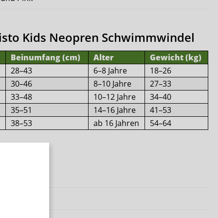
wisto Kids Neopren Schwimmwindel
Beinumfang (cm)
Alter
Gewicht (kg)
28–43
6–8 Jahre
18–26
30–46
8–10 Jahre
27–33
33–48
10–12 Jahre
34–40
35–51
14–16 Jahre
41–53
38–53
ab 16 Jahren
54–64
mm dick)
18 % Elastan