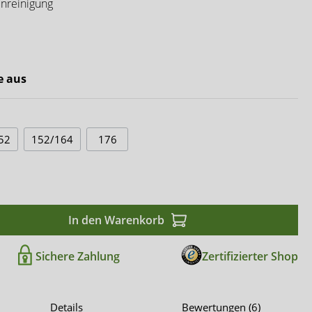
Comfort & Care
unreinigung
Mediset
e aus
52
152/164
176
In den Warenkorb
Sichere Zahlung
Zertifizierter Shop
Details
Bewertungen (6)