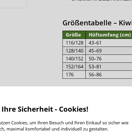
Größentabelle – Ki
Größe
Hüftumfang (cm)
116/128
43–61
128/140
45–69
140/152
50–76
152/164
53–81
176
56–86
Material
Hose: 100 % Neopren (1,5 
 Ihre Sicherheit - Cookies!
Bündchen: 82 % Polyester, 
utzen Cookies, um Ihren Besuch und Ihren Einkauf so sicher wie
ch, maximal komfortabel und individuell zu gestalten.