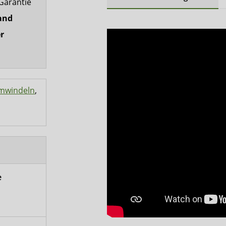
Garantie
and
r
mwindeln
,
e