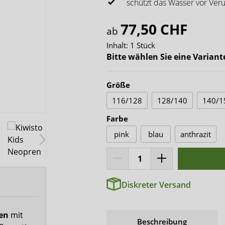
x-top
schützt das Wasser vor Ver
DryNites
77,50 CHF
ab
Inhalt:
1 Stück
Bitte wählen Sie eine Variant
Größe
116/128
128/140
140/1
Farbe
pink
blau
anthrazit
Diskreter Versand
fen
mit
Beschreibung