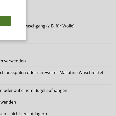
C im Schonwaschgang (z. B. für Wolle)
am verwenden
h ausspülen oder ein zweites Mal ohne Waschmittel
en oder auf einem Bügel aufhängen
rwenden
en – nicht feucht lagern