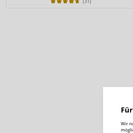
(31)
Für
Wir n
mögli