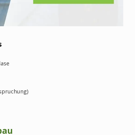
s
lase
nspruchung)
bau