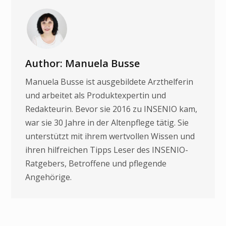
Author: Manuela Busse
Manuela Busse ist ausgebildete Arzthelferin
und arbeitet als Produktexpertin und
Redakteurin. Bevor sie 2016 zu INSENIO kam,
war sie 30 Jahre in der Altenpflege tätig. Sie
unterstützt mit ihrem wertvollen Wissen und
ihren hilfreichen Tipps Leser des INSENIO-
Ratgebers, Betroffene und pflegende
Angehörige.