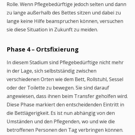
Rolle. Wenn Pflegebedürftige jedoch selten und dann
zu lange außerhalb des Bettes sitzen und dabei zu
lange keine Hilfe beanspruchen können, versuchen
sie diese Situation in Zukunft zu meiden.
Phase 4 – Ortsfixierung
In diesem Stadium sind Pflegebedürftige nicht mehr
in der Lage, sich selbstständig zwischen
verschiedenen Orten wie dem Bett, Rollstuhl, Sessel
oder der Toilette zu bewegen. Sie sind darauf
angewiesen, dass ihnen beim Transfer geholfen wird.
Diese Phase markiert den entscheidenden Eintritt in
die Bettlägerigkeit. Es ist nun abhängig von den
Umständen und den Pflegenden, wo und wie die
betroffenen Personen den Tag verbringen können.