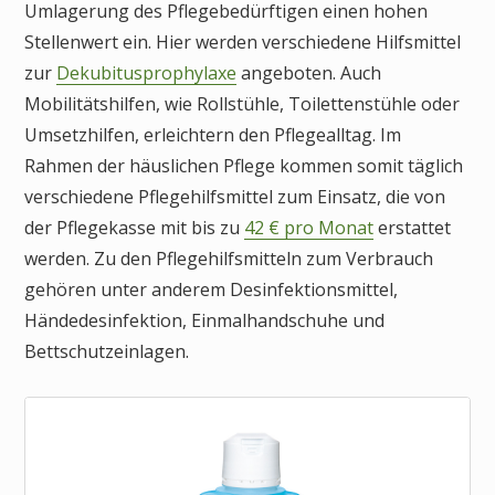
Umlagerung des Pflegebedürftigen einen hohen
Stellenwert ein. Hier werden verschiedene Hilfsmittel
zur
Dekubitusprophylaxe
angeboten. Auch
Mobilitätshilfen, wie Rollstühle, Toilettenstühle oder
Umsetzhilfen, erleichtern den Pflegealltag. Im
Rahmen der häuslichen Pflege kommen somit täglich
verschiedene Pflegehilfsmittel zum Einsatz, die von
der Pflegekasse mit bis zu
42 € pro Monat
erstattet
werden. Zu den Pflegehilfsmitteln zum Verbrauch
gehören unter anderem Desinfektionsmittel,
Händedesinfektion, Einmalhandschuhe und
Bettschutzeinlagen.