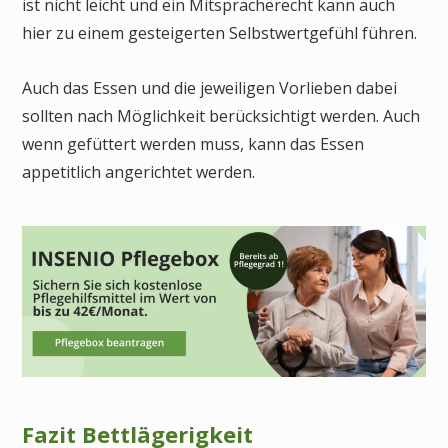
ist nicht leicht und ein Mitspracherecht kann auch
hier zu einem gesteigerten Selbstwertgefühl führen.
Auch das Essen und die jeweiligen Vorlieben dabei
sollten nach Möglichkeit berücksichtigt werden. Auch
wenn gefüttert werden muss, kann das Essen
appetitlich angerichtet werden.
Fazit Bettlägerigkeit