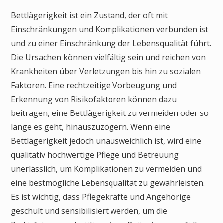
Bettlägerigkeit ist ein Zustand, der oft mit
Einschränkungen und Komplikationen verbunden ist
und zu einer Einschränkung der Lebensqualität führt.
Die Ursachen können vielfältig sein und reichen von
Krankheiten über Verletzungen bis hin zu sozialen
Faktoren. Eine rechtzeitige Vorbeugung und
Erkennung von Risikofaktoren können dazu
beitragen, eine Bettlägerigkeit zu vermeiden oder so
lange es geht, hinauszuzögern. Wenn eine
Bettlägerigkeit jedoch unausweichlich ist, wird eine
qualitativ hochwertige Pflege und Betreuung
unerlässlich, um Komplikationen zu vermeiden und
eine bestmögliche Lebensqualität zu gewährleisten.
Es ist wichtig, dass Pflegekräfte und Angehörige
geschult und sensibilisiert werden, um die