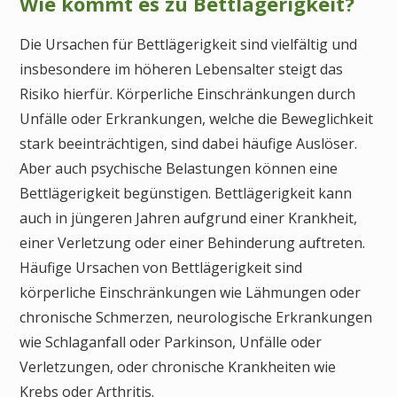
Wie kommt es zu Bettlägerigkeit?
Die Ursachen für Bettlägerigkeit sind vielfältig und
insbesondere im höheren Lebensalter steigt das
Risiko hierfür. Körperliche Einschränkungen durch
Unfälle oder Erkrankungen, welche die Beweglichkeit
stark beeinträchtigen, sind dabei häufige Auslöser.
Aber auch psychische Belastungen können eine
Bettlägerigkeit begünstigen. Bettlägerigkeit kann
auch in jüngeren Jahren aufgrund einer Krankheit,
einer Verletzung oder einer Behinderung auftreten.
Häufige Ursachen von Bettlägerigkeit sind
körperliche Einschränkungen wie Lähmungen oder
chronische Schmerzen, neurologische Erkrankungen
wie Schlaganfall oder Parkinson, Unfälle oder
Verletzungen, oder chronische Krankheiten wie
Krebs oder Arthritis.