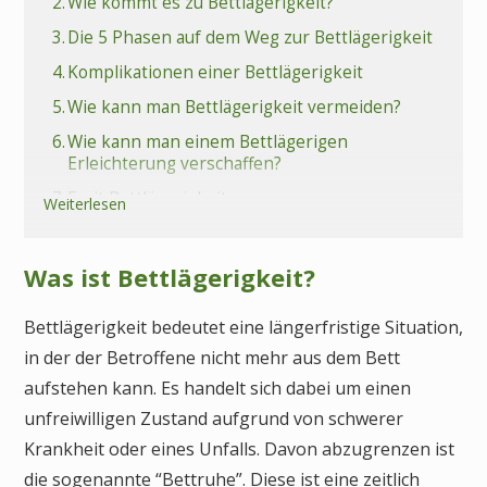
2.
Wie kommt es zu Bettlägerigkeit?
3.
Die 5 Phasen auf dem Weg zur Bettlägerigkeit
4.
Komplikationen einer Bettlägerigkeit
5.
Wie kann man Bettlägerigkeit vermeiden?
6.
Wie kann man einem Bettlägerigen
Erleichterung verschaffen?
7.
Fazit Bettlägerigkeit
Weiterlesen
8.
Häufige Fragen (FAQs) zur Bettlägerigkeit
Was ist Bettlägerigkeit?
Bettlägerigkeit bedeutet eine längerfristige Situation,
in der der Betroffene nicht mehr aus dem Bett
aufstehen kann. Es handelt sich dabei um einen
unfreiwilligen Zustand aufgrund von schwerer
Krankheit oder eines Unfalls. Davon abzugrenzen ist
die sogenannte “Bettruhe”. Diese ist eine zeitlich