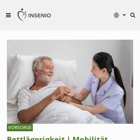
VORSORGE
Bettlägerigkeit | Mobilität