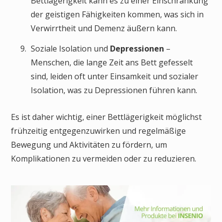
Bettlägerigkeit kann es zu einer Einschränkung
der geistigen Fähigkeiten kommen, was sich in
Verwirrtheit und Demenz äußern kann.
Soziale Isolation und
Depressionen
–
Menschen, die lange Zeit ans Bett gefesselt
sind, leiden oft unter Einsamkeit und sozialer
Isolation, was zu Depressionen führen kann.
Es ist daher wichtig, einer Bettlägerigkeit möglichst
frühzeitig entgegenzuwirken und regelmäßige
Bewegung und Aktivitäten zu fördern, um
Komplikationen zu vermeiden oder zu reduzieren.