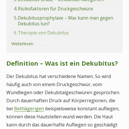
4.
Risikofaktoren für Druckgeschwüre
5.
Dekubitusprophylaxe – Was kann man gegen
Dekubitus tun?
6.
Therapie von Dekubitus
7.
Fazit Dekubitus vorbeugen
Weiterlesen
8.
Häufige Fragen (FAQs) zu Dekubitus
Definition – Was ist ein Dekubitus?
Der Dekubitus hat verschiedene Namen. So wird
häufig auch von einem Druckgeschwür, vom
Wundliegen oder Dekubitalgeschwüren gesprochen.
Durch dauerhaften Druck auf Körperregionen, die
bei
Bettlägerigen
beispielsweise konstant aufliegen,
können diese Hautstellen wund werden. Die Haut
kann durch das dauerhafte Aufliegen so geschädigt