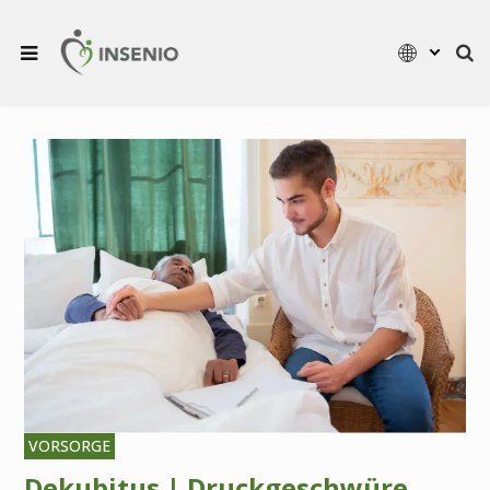
VORSORGE
Dekubitus | Druckgeschwüre