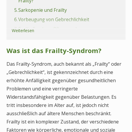
Frailty?
5.
Sarkopenie und Frailty
6.
Vorbeugung von Gebrechlichkeit
7.
Frailty Syndrom Pflegegrad
Weiterlesen
8.
Kann Frailty behandelt oder geheilt werden?
9.
Frailty Syndrom Pflegerische Maßnahmen
Was ist das Frailty-Syndrom?
10.
Welche Komplikationen sind mit Frailty
verbunden?
Das Frailty-Syndrom, auch bekannt als „Frailty“ oder
„Gebrechlichkeit“, ist gekennzeichnet durch eine
11.
Fazit Frailty Syndrom
erhöhte Anfälligkeit gegenüber gesundheitlichen
12.
Häufige Fragen (FAQs) zum Frailty-Syndrom
Problemen und eine verringerte
Widerstandsfähigkeit gegenüber Belastungen. Es
tritt insbesondere im Alter auf, ist jedoch nicht
ausschließlich auf ältere Menschen beschränkt.
Frailty ist ein komplexer Zustand, der verschiedene
Faktoren wie körperliche, emotionale und soziale