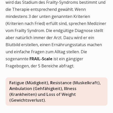
wird das Stadium des Frail­ty-Syn­droms bestimmt und
die The­rapie ent­spre­chend gewählt. Wenn
mindestens 3 der unten genannten Kriterien
(Kriterien nach Fried) erfüllt sind, sprechen Mediziner
vom Frailty Syndrom. Die endgültige Diagnose stellt
aber natürlich immer der Arzt. Dazu wird er ein
Blutbild erstellen, einen Ernährungsstatus machen
und einfache Fragen zum Alltag stellen. Die
sogenannte
FRAIL-Scale
ist ein gängiger
Fragebogen, der 5 Bereiche abfragt.
F
atigue (Müdigkeit),
R
esistance (Muskelkraft),
A
mbulation (Gehfähigkeit),
I
llness
(Krankheiten) und
L
oss of Weight
(Gewichtsverlust).