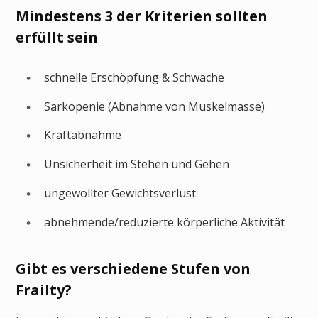
Mindestens 3 der Kriterien sollten
erfüllt sein
schnelle Er­schöp­fung & Schwäche
Sarko­penie
(Abnahme von Muskelmasse)
Kraft­ab­nahme
Un­sicherheit im Stehen und Gehen
ungewollter Gewichts­verlust
ab­nehmende/reduzierte körperliche Aktivität
Gibt es verschiedene Stufen von
Frailty?