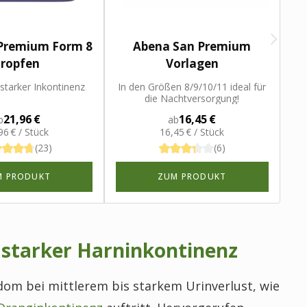
Premium Form 8
Abena San Premium
fo
ropfen
Vorlagen
 starker Inkontinenz
In den Größen 8/9/10/11 ideal für
An
die Nachtversorgung!
21,96 €
16,45 €
b
ab
96 € / Stück
16,45 € / Stück
(23)
(6)
M PRODUKT
ZUM PRODUKT
s starker Harninkontinenz
dom bei mittlerem bis starkem Urinverlust, wie