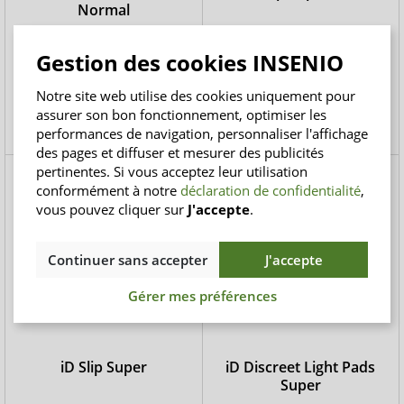
Normal
Protections urinaires pour
Couche XXL pour les
hommes en cas de fuites
personnes en surpoids
Gestion des cookies INSENIO
légères
6,00 CHF
37,00 CHF
Notre site web utilise des cookies uniquement pour
0,60 CHF / pièce/s
2,47 CHF / pièce/s
assurer son bon fonctionnement, optimiser les
(2)
performances de navigation, personnaliser l'affichage
des pages et diffuser et mesurer des publicités
pertinentes. Si vous acceptez leur utilisation
%
conformément à notre
déclaration de confidentialité
,
vous pouvez cliquer sur
J'accepte
.
Continuer sans accepter
J'accepte
Gérer mes préférences
iD Slip Super
iD Discreet Light Pads
Super