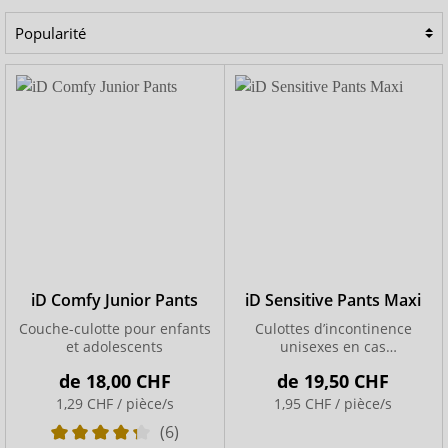
Tous les produits de cette marque sont sans latex et
testés sous contrôle dermatologique. Ainsi, il est possible
de prévenir les irritations cutanées. Vous trouverez une
gamme de produits jetables qui apportent un soutien
efficace et discret aux défis de la vie quotidienne.
iD
Ontex
propose des produits spéciaux pour hommes,
femmes et enfants, permettant ainsi de proposer des
couches et des protections de plus en plus adaptées.
iD Comfy Junior Pants
iD Sensitive Pants Maxi
Couche-culotte pour enfants
Culottes d’incontinence
et adolescents
unisexes en cas
d’incontinence sévère
de
18,00 CHF
de
19,50 CHF
1,29 CHF / pièce/s
1,95 CHF / pièce/s
(6)