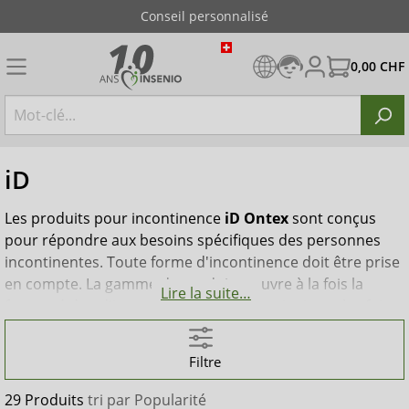
Conseil personnalisé
0,00 CHF
iD
Les produits pour incontinence
iD Ontex
sont conçus
pour répondre aux besoins spécifiques des personnes
incontinentes. Toute forme d'incontinence doit être prise
en compte. La gamme de produits couvre à la fois la
Lire la suite…
forme sévère d'incontinence fécale et urinaire et les fuites
urinaires légères. Les différents degrés d'absorption et
tailles appropriées assurent une sécurité et une
Filtre
discrétion optimales dans les situations de vie active,
ainsi que pour les personnes qui ne sont plus mobiles.
29 Produits
tri par
Popularité