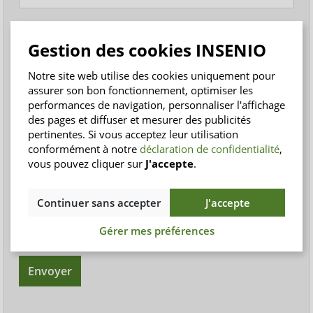
Votre message *
Gestion des cookies INSENIO
Notre site web utilise des cookies uniquement pour
assurer son bon fonctionnement, optimiser les
performances de navigation, personnaliser l'affichage
des pages et diffuser et mesurer des publicités
pertinentes. Si vous acceptez leur utilisation
conformément à notre
déclaration de confidentialité
,
vous pouvez cliquer sur
J'accepte
.
Les champs marqués d'un astérisque (*) sont
obligatoires.
Continuer sans accepter
J'accepte
J'ai pris connaissance des dispositions relatives à la
protection des données
et j'ai lu les
CGV
. et je les
Gérer mes préférences
accepte.
Envoyer