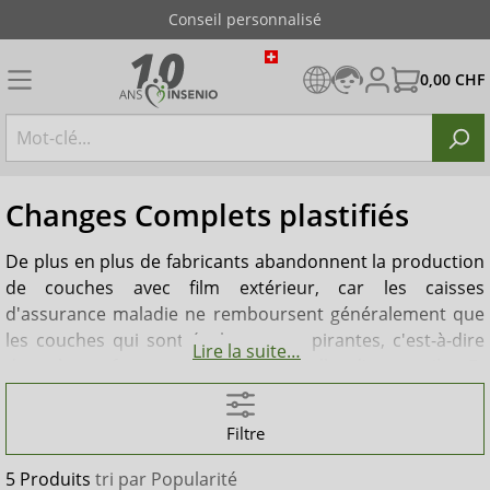
Conseil personnalisé
0,00 CHF
Changes Complets plastifiés
De plus en plus de fabricants abandonnent la production
de couches avec film extérieur, car les caisses
d'assurance maladie ne remboursent généralement que
les couches qui sont également respirantes, c'est-à-dire
Lire la suite…
dont la surface est similaire à celle d'un textile. Et
pourtant, les couches avec film extérieur continuent
d'être recherchées. Pourquoi en est-il ainsi ? Tout
Filtre
d'abord, on peut dire que les couches avec film extérieur
textile sont certes aussi étanches que celles en film
5 Produits
tri par
Popularité