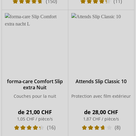
(150)
(11)
INSENIO, nous recommandons donc de toujours opter
pour une couche respirante qui offre une surface en
textile.
forma-care Comfort Slip
Attends Slip Classic 10
extra Nuit
Couches pour la nuit
Protection avec film extérieur
de
21,00 CHF
de
28,00 CHF
1,05 CHF / pièce/s
1,87 CHF / pièce/s
(16)
(8)