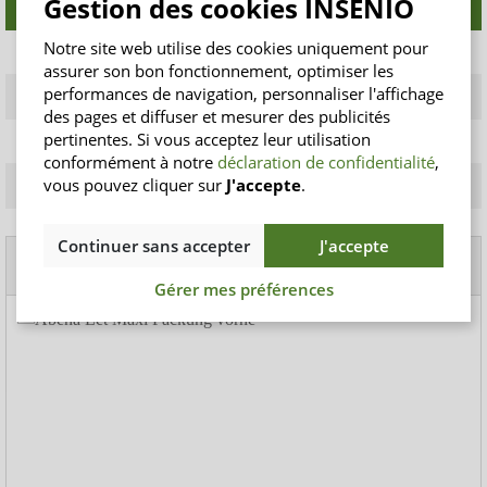
Gestion des cookies INSENIO
le
(cm)
(ml)
Notre site web utilise des cookies uniquement pour
5 gouttes
M
80 - 120
843
assurer son bon fonctionnement, optimiser les
performances de navigation, personnaliser l'affichage
5 gouttes
L
100 - 150
844
des pages et diffuser et mesurer des publicités
pertinentes. Si vous acceptez leur utilisation
7 gouttes
M
80 - 120
1.442
conformément à notre
déclaration de confidentialité
,
vous pouvez cliquer sur
J'accepte
.
7 gouttes
L
100 - 150
1.373
Continuer sans accepter
J'accepte
Produits recommandés
Gérer mes préférences