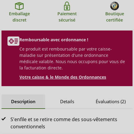
Emballage
Paiement
Boutique
discret
sécurisé
certifiée
Remboursable avec ordonnance !
Ce produit est remboursable par votre caisse-
maladie sur présentation d'une ordonnance
médicale valable. Nous nous occupons pour vous de
la facturation directe.
Votre caisse & le Monde des Ordonnances
Description
Details
Évaluations (2)
S'enfile et se retire comme des sous-vêtements
conventionnels