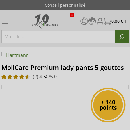
Conseil personnalisé
0,00 CHF
MoliCare Premium lady pants 5 gouttes
(2)
4.50
/5.0
+ 140
points