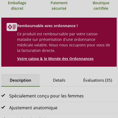
Emballage
Paiement
Boutique
discret
sécurisé
certifiée
Remboursable avec ordonnance !
Ce produit est remboursable par votre caisse-
maladie sur présentation d'une ordonnance
médicale valable. Nous nous occupons pour vous de
la facturation directe.
Votre caisse & le Monde des Ordonnances
Description
Details
Évaluations (35)
Spécialement conçu pour les femmes
Ajustement anatomique