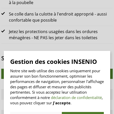
à la poubelle
Se colle dans la culotte à l'endroit approprié - aussi
confortable que possible
Jetez les protections usagées dans les ordures
ménagères - NE PAS les jeter dans les toilettes
Seni Lady en comparaison
Gestion des cookies INSENIO
Notre site web utilise des cookies uniquement pour
Format
Absorption ISO (ml)
Taille (cm)
assurer son bon fonctionnement, optimiser les
performances de navigation, personnaliser l'affichage
Micro
60
7 x 18,5
des pages et diffuser et mesurer des publicités
pertinentes. Si vous acceptez leur utilisation
Micro Plus
60
7 x 20,5
conformément à notre
déclaration de confidentialité
,
vous pouvez cliquer sur
J'accepte
.
Mini
230
9 x 22,5