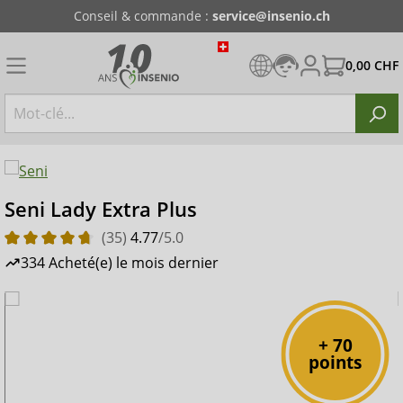
Conseil & commande :
service@insenio.ch
0,00 CHF
Seni Lady Extra Plus
(35)
4.77
/5.0
334 Acheté(e) le mois dernier
+ 70
points