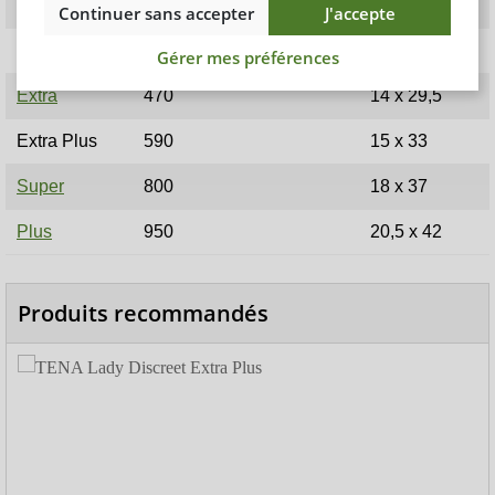
Mini Plus
300
10 x 25,5
Continuer sans accepter
J'accepte
Normal
360
10,5 x 28
Gérer mes préférences
Extra
470
14 x 29,5
Extra Plus
590
15 x 33
Super
800
18 x 37
Plus
950
20,5 x 42
Produits recommandés