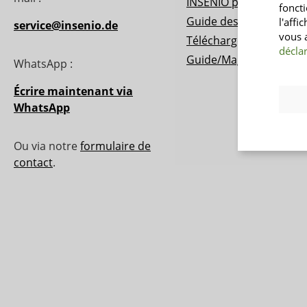
INSENIO points
fonct
Guide des tailles
l'affi
service@insenio.de
vous 
Télécharger le catalog
déclar
Guide/Magazine
WhatsApp :
Écrire maintenant via
WhatsApp
Ou via notre
formulaire de
contact
.