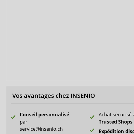
Culotte / slip plastique
forma-care
Maillot de
Kiwisto
Biberna
CareDry
Ultrana
MedLogics
Fresubin
Vos avantages chez INSENIO
Conseil personnalisé
Achat sécurisé 
par
Trusted Shops
service@insenio.ch
Expédition dis