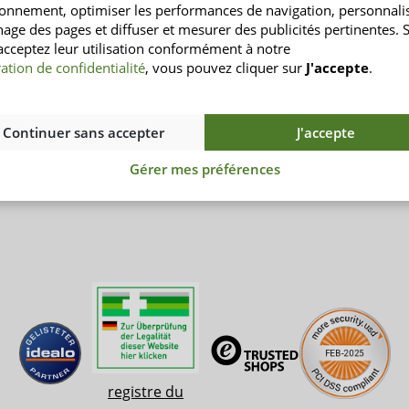
Expédition
Contact
ionnement, optimiser les performances de navigation, personnali
Modes de paiement
CGV
chage des pages et diffuser et mesurer des publicités pertinentes. S
acceptez leur utilisation conformément à notre
ue
Questions fréquentes
Protection des
ation de confidentialité
, vous pouvez cliquer sur
J'accepte
.
Mentions légale
Continuer sans accepter
J'accepte
Gérer mes préférences
registre du