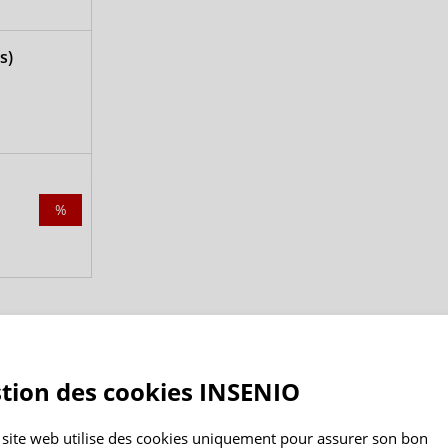
s)
%
Informations
INSENIO
tion des cookies INSENIO
Retour de marchandises
Qui sommes-no
 site web utilise des cookies uniquement pour assurer son bon