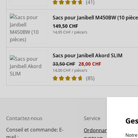
(41)
Sacs pour Janibell M450BW (10 pièce
149,50 CHF
14,95 CHF / pièce/s
Sacs pour Janibell Akord SLIM
33,50 CHF
28,00 CHF
14,00 CHF / pièce/s
(85)
Contactez-nous
Service
Ges
Conseil et commande: E-
Ordonnance
Notre
mail :