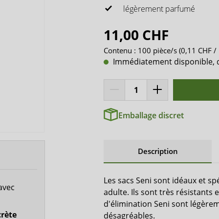
 bain d'incontinence
Medintim
légèrement parfumé
x-top
11,00 CHF
DryNites
Contenu :
100 pièce/s
(0,11 CHF / 
Immédiatement disponible, dél
Emballage discret
Description
Les sacs Seni sont idéaux et s
avec
adulte. Ils sont très résistants 
d'élimination Seni sont légèr
crète
désagréables.