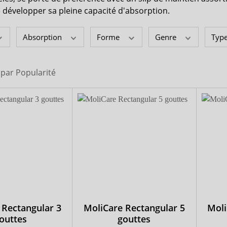
 bain d'incontinence
Medintim
 développer sa pleine capacité d'absorption.
x-top
Absorption
Forme
Genre
Type
DryNites
i par
Popularité
 Rectangular 3
MoliCare Rectangular 5
Moli
outtes
gouttes