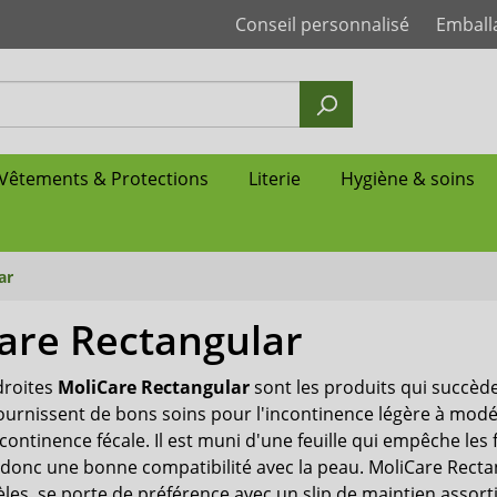
Conseil personnalisé
Emball
Vêtements & Protections
Literie
Hygiène & soins
ar
are Rectangular
natomique
natomique
natomique
xation
le
rotection à usage unique
de la peau
Change complet
Couche-culotte femme
Couche-culotte homme
Culotte absorbante pour 
Chemise de nuit
Alèse lavable
Neutralisateur d'odeurs
Lingettes de soin imprégn
Seni
droites
MoliCare Rectangular
sont les produits qui succèd
bsorbante
 post-partum
lip en plastique
-blessure
atelas
ilette jetables
Protection non-tissée
Culotte & slip en plastiqu
Slip de maintien
Tabliers & Bavoirs adulte
Shampoing
Attends
ournissent de bons soins pour l'incontinence légère à modé
ertüten
Toilettes Jetables - WC por
continence fécale. Il est muni d'une feuille qui empêche les 
 nocturne
nis - Accessoires
Change complet grande ta
Pince pénienne
Ontex
e donc une bonne compatibilité avec la peau. MoliCare Rec
les, se porte de préférence avec un slip de maintien assort