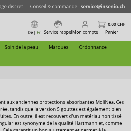
age discret
Conseil & commande :
service@insenio.ch
0,00 CHF
Service rappel
Mon compte
Panier
De
|
Fr
Soin de la peau
Marques
Ordonnance
enfant
ées
Couche-culotte adulte
Change complet
Change complet
Maillot de bain
Grenouillère enfant
Drap-housse
Équipements pour salle de bain et
Hygiène intime
ActivePro
WC
ent aux anciennes protections absorbantes MoliNea. Ces
e
Changes Complets plastifiés
Maillot de bain
Maillot de bain
Protecteur de hanche
Mousse nettoyante
iD
rée, tandis que la version 5 gouttes est également bien
tables
Anti-escarre et Coussins de
fuites. En outre, il est recouvert d'un matériau non tissé
ille
Slip de maintien
Dailee
positionnement
tangular est synonyme de la qualité Hartmann et, comme
i. Cela garantit un bon ajustement et permet à la