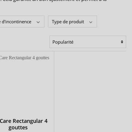
Janibell
Comfort & Care
 d'incontinence
Type de produit
Mediset
Care Rectangular 4
gouttes