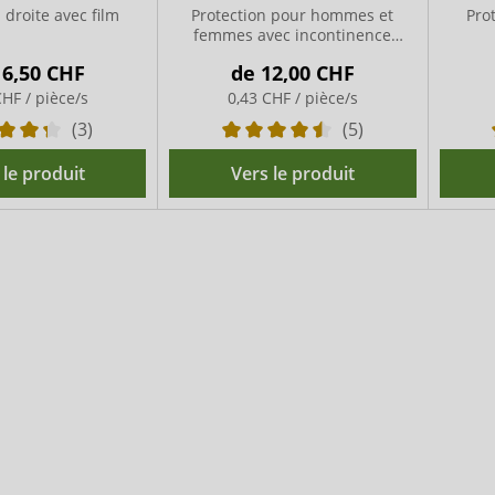
 droite avec film
Protection pour hommes et
Prot
femmes avec incontinence
moyenne
16,50 CHF
de
12,00 CHF
CHF / pièce/s
0,43 CHF / pièce/s
(3)
(5)
 le produit
Vers le produit