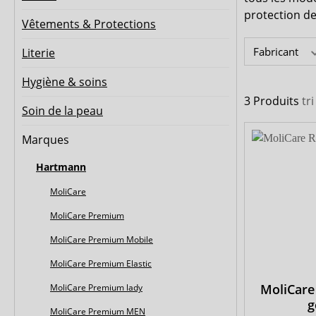
Culotte / slip plastique
forma-care
Maillot de
Kiwisto
protection de
Vêtements & Protections
Biberna
CareDry
Fabricant
Literie
Ultrana
MedLogics
Hygiène & soins
Fresubin
3 Produits
tr
Soin de la peau
Marques
Hartmann
MoliCare
MoliCare Premium
MoliCare Premium Mobile
MoliCare Premium Elastic
MoliCare
MoliCare Premium lady
g
MoliCare Premium MEN