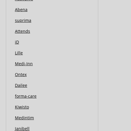
Abena
suprima
Attends
iD
Lille
Medi-Inn
Ontex
Dailee
forma-care
Kiwisto
Medintim
Janibell