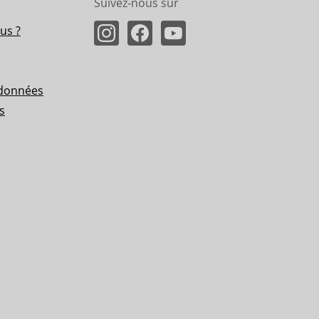
Suivez-nous sur
us ?
 données
s