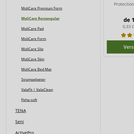
Protection
MoliCare Premium Form
MoliCare Rectangular
de
0,33 
MoliCare Pad
MoliCare Form
Vers
MoliCare Slip
MoliCare Skin
MoliCare Bed Mat
Strampelpeter
ValaFit | ValaClean
Peha-soft
TENA
Seni
ActivePro