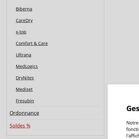
Biberna
CareDry
x-top
Comfort & Care
Ultrana
MedLogics
DryNites
Mediset
Fresubin
Ges
Ordonnance
Notre
Soldes %
fonct
l'affi