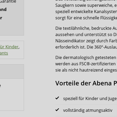
Garantie
Saugkern sowie superweiche, el
and
speziell entwickelte Kanalsyst
sorgt für eine schnelle Flüssi
r
Die textilähnliche, bedruckte 
aussehen und unterstützt so Di
Nässeindikator zeigt durch Fa
ür Kinder
,
erforderlich ist. Die 360°-Ausl
ants
Die dermatologisch getestete
werden aus FSC®-zertifizierten
sie als nicht hautreizend einges
Vorteile der Abena 
e
speziell für Kinder und Juge
vollständig atmungsaktiv