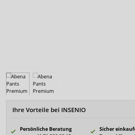
Biberna
CareDry
Ultrana
MedLogics
Fresubin
Ihre Vorteile bei INSENIO
Persönliche Beratung
Sicher einkau