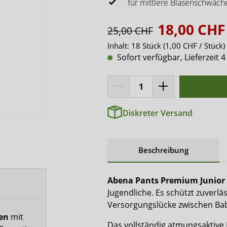
x-top
für mittlere Blasenschwäch
DryNites
18,00 CHF
25,00 CHF
Inhalt:
18 Stück
(1,00 CHF / Stück)
Sofort verfügbar, Lieferzeit 4
Diskreter Versand
Beschreibung
Abena Pants Premium Junior
Jugendliche. Es schützt zuverläs
Versorgungslücke zwischen Ba
fen
mit
Das vollständig atmungsaktive 