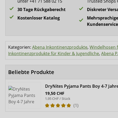
unter +41 71 588 02 15
Trusted Shops 
30 Tage Rückgaberecht
Diskreter Vers
Kostenloser Katalog
Mehrsprachige
Kundenservice
Kategorien:
Abena Inkontinenzprodukte
,
Windelhosen f
Inkontinenzprodukte für Kinder & Jugendliche
,
Abena P
Beliebte Produkte
DryNites Pyjama Pants Boy 4-7 Jahr
19,50 CHF
1,95 CHF / Stück
(1)