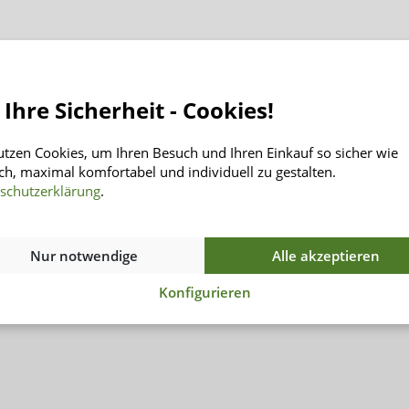
 Ihre Sicherheit - Cookies!
Informationen
INSENIO
Rücksendung
Über Uns
utzen Cookies, um Ihren Besuch und Ihren Einkauf so sicher wie
ch, maximal komfortabel und individuell zu gestalten.
Versand
Kontakt
schutzerklärung
.
Zahlungsarten
AGB
Häufig gestellte Fragen
Datenschutz
Impressum
Nur notwendige
Alle akzeptieren
Konfigurieren