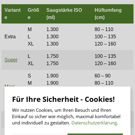
Variant
Größ
Saugstärke ISO
Hüftumfang
e
e
(ml)
(cm)
M
1.300
80 – 110
Extra
L
1.300
100 – 135
XL
1.300
120 – 160
L
1.750
100 – 135
Super
XL
1.750
120 – 160
S
1.900
60 – 90
M
1.900
80 – 110
Maxi
L
1.900
100 – 135
Für Ihre Sicherheit - Cookies!
XL
1.900
120 – 160
Wir nutzen Cookies, um Ihren Besuch und Ihren
Einkauf so sicher wie möglich, maximal komfortabel
Dazu passende Produkte
und individuell zu gestalten.
Datenschutzerklärung
.