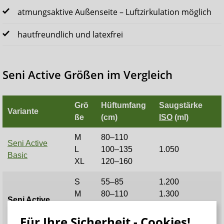
atmungsaktive Außenseite – Luftzirkulation möglich
hautfreundlich und latexfrei
Seni Active Größen im Vergleich
Grö
Hüftumfang
Saugstärke
Variante
ße
(cm)
ISO
(ml)
M
80–110
Seni Active
L
100–135
1.050
Basic
XL
120–160
S
55–85
1.200
M
80–110
1.300
Seni Active
L
100–135
1.450
Classic
Für Ihre Sicherheit - Cookies!
XL
120–160
1.550