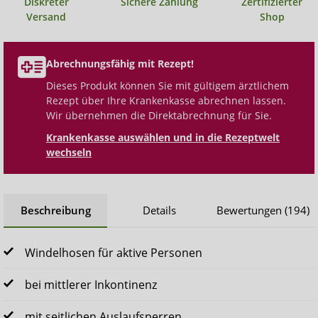
Diskreter
Sichere Zahlung
Zertifizierter
Versand
Shop
Abrechnungsfähig mit Rezept!
Dieses Produkt können Sie mit gültigem ärztlichem
Rezept über Ihre Krankenkasse abrechnen lassen.
Wir übernehmen die Direktabrechnung für Sie.
Krankenkasse auswählen und in die Rezeptwelt
wechseln
Beschreibung
Details
Bewertungen (194)
Windelhosen für aktive Personen
bei mittlerer Inkontinenz
mit seitlichen Auslaufsperren