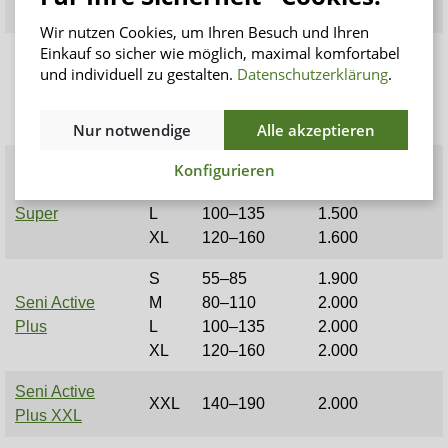
XXL
140-190
1.550
Wir nutzen Cookies, um Ihren Besuch und Ihren
Einkauf so sicher wie möglich, maximal komfortabel
S
55–85
und individuell zu gestalten.
Datenschutzerklärung
.
Seni Active
M
80–110
1.100
Normal
L
100–135
XL
120–160
Nur notwendige
Alle akzeptieren
S
55–85
1.200
Konfigurieren
Seni Active
M
80–110
1.400
Super
L
100–135
1.500
XL
120–160
1.600
S
55–85
1.900
Seni Active
M
80–110
2.000
Plus
L
100–135
2.000
XL
120–160
2.000
Seni Active
XXL
140–190
2.000
Plus XXL