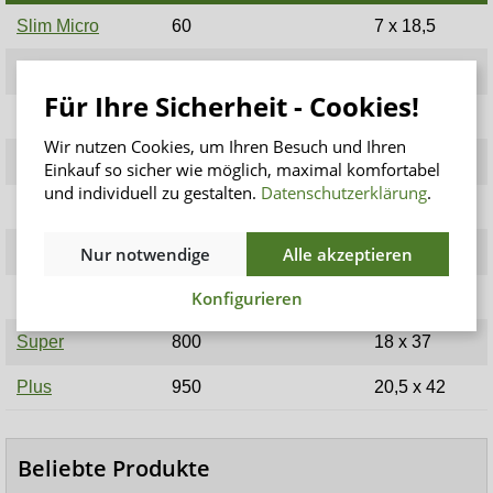
Slim Micro
60
7 x 18,5
Slim Micro Plus
60
7 x 20,5
Für Ihre Sicherheit - Cookies!
Slim Mini
230
9,5 x 22,5
Wir nutzen Cookies, um Ihren Besuch und Ihren
Slim Mini Plus
300
10 x 25,5
Einkauf so sicher wie möglich, maximal komfortabel
und individuell zu gestalten.
Datenschutzerklärung
.
Slim Normal
360
10,5 x 28
Slim Extra
470
14 x 29,5
Nur notwendige
Alle akzeptieren
Konfigurieren
Extra Plus
590
15 x 33
Super
800
18 x 37
Plus
950
20,5 x 42
Beliebte Produkte