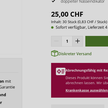
x-top
doppelter Nässeindikator
DryNites
25,00 CHF
Inhalt:
30 Stück
(0,83 CHF / Stück)
Sofort verfügbar, Lieferzeit 4
Diskreter Versand
Abrechnungsfähig mit Re
Dieses Produkt können Sie
fen
mit
abrechnen lassen. Wir üb
Garantie
Krankenkasse auswählen 
and
r