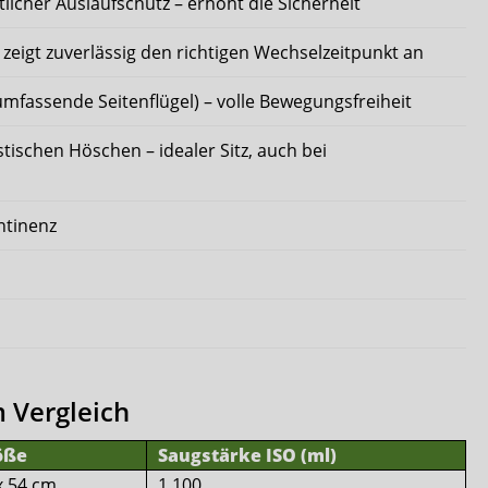
tlicher Auslaufschutz – erhöht die Sicherheit
zeigt zuverlässig den richtigen Wechselzeitpunkt an
mfassende Seitenflügel) – volle Bewegungsfreiheit
stischen Höschen – idealer Sitz, auch bei
ntinenz
m Vergleich
öße
Saugstärke ISO (ml)
x 54 cm
1.100