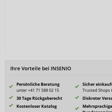
Biberna
CareDry
Ultrana
MedLogics
Fresubin
Ihre Vorteile bei INSENIO
Persönliche Beratung
Sicher einkau
unter +41 71 588 02 15
Trusted Shops 
30 Tage Rückgaberecht
Diskreter Vers
Kostenloser Katalog
Mehrsprachige