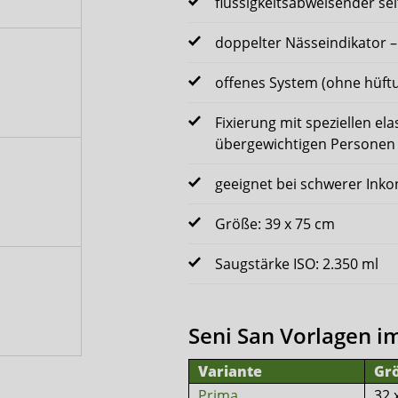
flüssigkeitsabweisender sei
doppelter Nässeindikator – 
offenes System (ohne hüftu
Fixierung mit speziellen ela
übergewichtigen Personen
geeignet bei schwerer Inko
Größe: 39 x 75 cm
Saugstärke ISO: 2.350 ml
Seni San Vorlagen i
Variante
Gr
Prima
32 