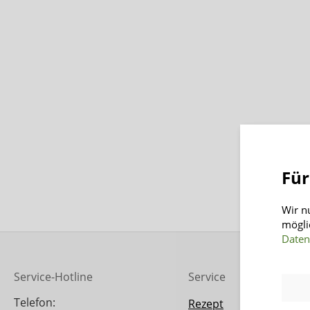
Für
Wir n
mögli
Daten
Service-Hotline
Service
Telefon:
Rezept