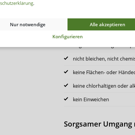
schutzerklärung
.
maschinenwaschbar bei 60
vor dem Waschen Reißversch
Nur notwendige
Alle akzeptieren
trocknergeeignet
Konfigurieren
bügeln bei niedriger Temp
nicht bleichen, nicht chemi
keine Flächen- oder Hände
keine chlorhaltigen oder a
kein Einweichen
Sorgsamer Umgang m