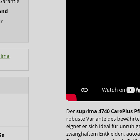
Garantie
and
r
rima
,
Der
suprima 4740 CarePlus Pfl
robuste Variante des bewährten
eignet er sich ideal für unruhi
zwanghaftem Entkleiden, autoa
ße