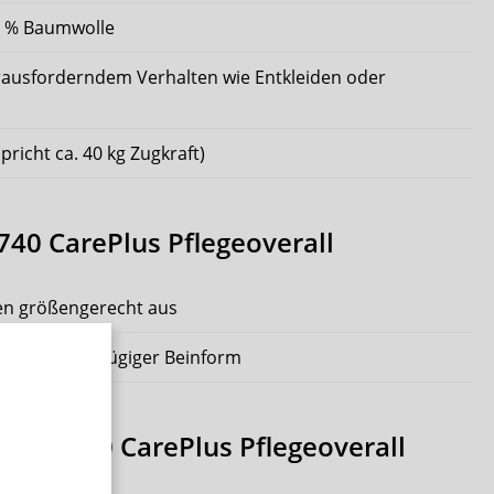
40 % Baumwolle
rausforderndem Verhalten wie Entkleiden oder
spricht ca. 40 kg Zugkraft)
40 CarePlus Pflegeoverall
gen größengerecht aus
nitt mit großzügiger Beinform
ima 4740 CarePlus Pflegeoverall