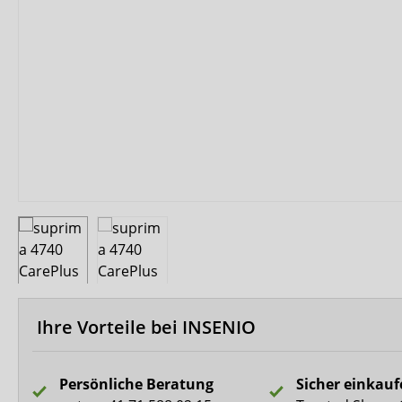
Biberna
CareDry
Ultrana
MedLogics
Fresubin
Ihre Vorteile bei INSENIO
Persönliche Beratung
Sicher einkau