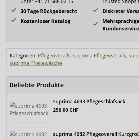
unter +41 71 588 02 15
Trusted Shops 
30 Tage Rückgaberecht
Diskreter Vers
Kostenloser Katalog
Mehrsprachige
Kundenservice
Kategorien:
Pflegeoveralls
,
suprima Pflegeoveralls
,
sup
suprima Pflegewäsche
Beliebte Produkte
suprima 4693 Pflegeschlafsack
250,00 CHF
suprima 4682 Pflegeoverall Kurzgrö