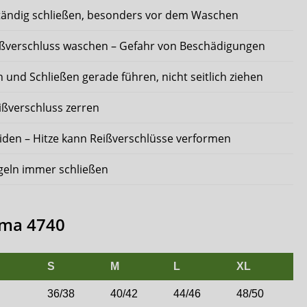
ständig schließen, besonders vor dem Waschen
eißverschluss waschen – Gefahr von Beschädigungen
 und Schließen gerade führen, nicht seitlich ziehen
ißverschluss zerren
en – Hitze kann Reißverschlüsse verformen
geln immer schließen
ima 4740
S
M
L
XL
36/38
40/42
44/46
48/50