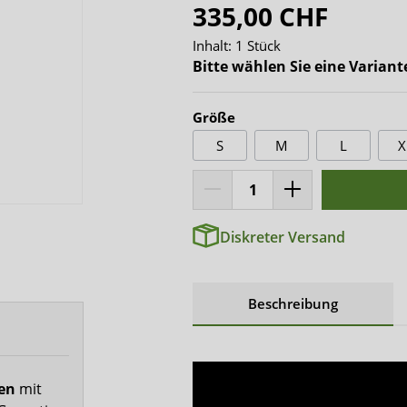
x-top
335,00 CHF
DryNites
Inhalt:
1 Stück
Bitte wählen Sie eine Variant
Größe
S
M
L
X
Diskreter Versand
Beschreibung
fen
mit