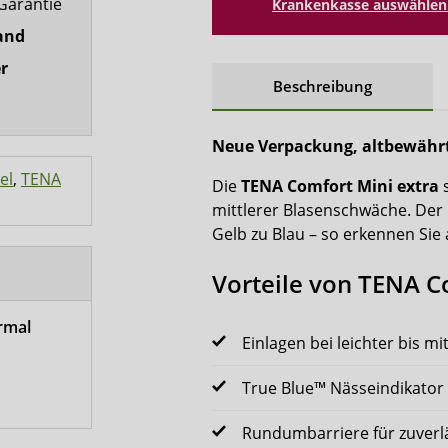
Garantie
Krankenkasse auswählen 
and
r
Beschreibung
Neue Verpackung, altbewährt
el
,
TENA
Die
TENA Comfort Mini extra
s
mittlerer Blasenschwäche. Der 
Gelb zu Blau – so erkennen Sie
Vorteile von TENA C
rmal
Einlagen bei leichter bis m
True Blue™ Nässeindikator 
Rundumbarriere für zuverl