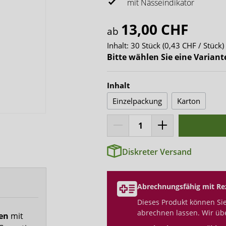
x-top
mit Nässeindikator
DryNites
13,00 CHF
ab
Inhalt:
30 Stück
(0,43 CHF / Stück)
Bitte wählen Sie eine Variant
Inhalt
Einzelpackung
Karton
Diskreter Versand
Abrechnungsfähig mit Re
Dieses Produkt können Sie
abrechnen lassen. Wir üb
fen
mit