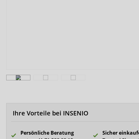
Biberna
CareDry
Ultrana
MedLogics
Fresubin
Ihre Vorteile bei INSENIO
Persönliche Beratung
Sicher einkau