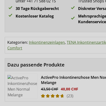
unter +41 71 588 02 15
Trusted Shops 
30 Tage Rückgaberecht
Diskreter Vers
Kostenloser Katalog
Mehrsprachige
Kundenservice
Kategorien:
Inkontinenzeinlagen
,
TENA Inkontinenzartik
Comfort
Dazu passende Produkte
ActivePro Inkontinenzhose Men No
Melange
43,50 CHF
40,00 CHF
(23)