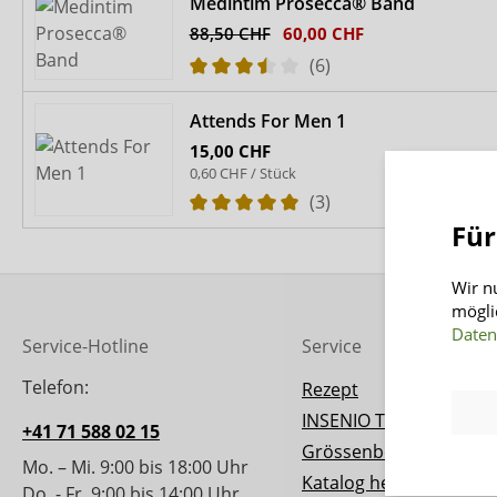
Medintim Prosecca® Band
88,50 CHF
60,00 CHF
(6)
Attends For Men 1
15,00 CHF
0,60 CHF / Stück
(3)
Für
Wir n
mögli
Daten
Service-Hotline
Service
Telefon:
Rezept
INSENIO Taler
+41 71 588 02 15
Grössenberater
Mo. – Mi. 9:00 bis 18:00 Uhr
Katalog herunterladen
Do. - Fr. 9:00 bis 14:00 Uhr