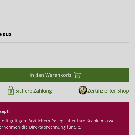
Comfort & Care
Mediset
e aus
In den Warenkorb
Sichere Zahlung
Zertifizierter Shop
zept!
 mit gültigem ärztlichem Rezept über Ihre Krankenkasse
ernehmen die Direktabrechnung für Sie.