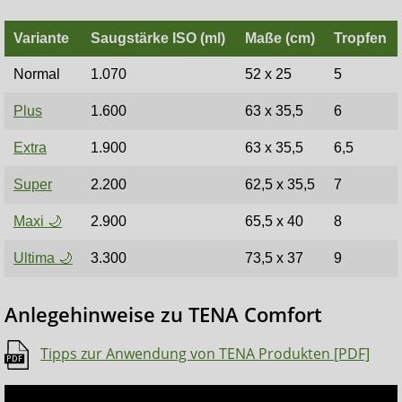
Variante
Saugstärke ISO (ml)
Maße (cm)
Tropfen
Normal
1.070
52 x 25
5
Plus
1.600
63 x 35,5
6
Extra
1.900
63 x 35,5
6,5
Super
2.200
62,5 x 35,5
7
Maxi 🌙
2.900
65,5 x 40
8
Ultima 🌙
3.300
73,5 x 37
9
Anlegehinweise zu TENA Comfort
Tipps zur Anwendung von TENA Produkten [PDF]