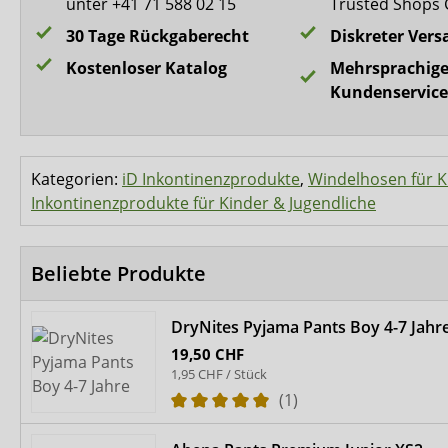
unter +41 71 588 02 15
Trusted Shops 
30 Tage Rückgaberecht
Diskreter Vers
Kostenloser Katalog
Mehrsprachige
Kundenservice
Kategorien:
iD Inkontinenzprodukte
,
Windelhosen für K
Inkontinenzprodukte für Kinder & Jugendliche
Beliebte Produkte
DryNites Pyjama Pants Boy 4-7 Jahr
19,50 CHF
1,95 CHF / Stück
(1)