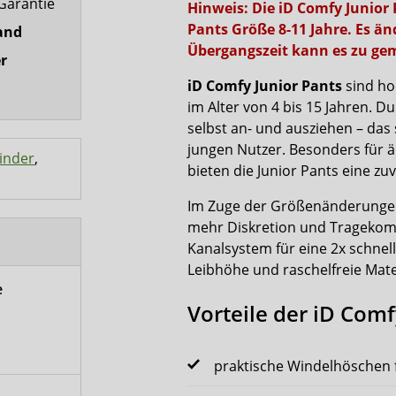
Garantie
Hinweis: Die iD Comfy Junior
Pants Größe 8-11 Jahre. Es än
and
Übergangszeit kann es zu g
r
iD Comfy Junior Pants
sind ho
im Alter von 4 bis 15 Jahren. D
selbst an- und ausziehen – das 
jungen Nutzer. Besonders für äl
inder
,
bieten die Junior Pants eine z
Im Zuge der Größenänderungen 
mehr Diskretion und Tragekomfo
Kanalsystem für eine 2x schnel
Leibhöhe und raschelfreie Mate
e
Vorteile der iD Comf
praktische Windelhöschen 