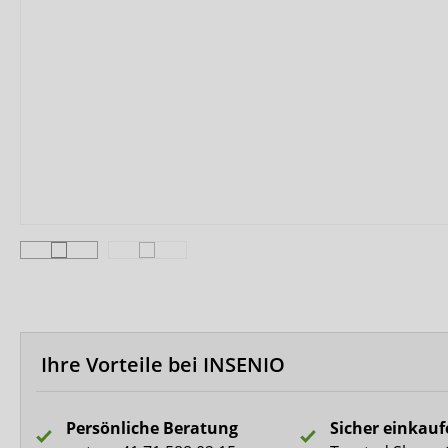
Biberna
CareDry
Ultrana
MedLogics
Fresubin
Ihre Vorteile bei INSENIO
Persönliche Beratung
Sicher einkau