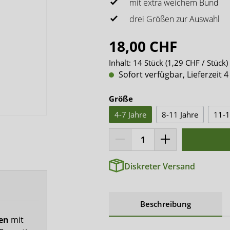
x-top
mit extra weichem Bund
drei Größen zur Auswahl
DryNites
18,00 CHF
Inhalt:
14 Stück
(1,29 CHF / Stück)
Sofort verfügbar, Lieferzeit 4
Größe
4-7 Jahre
8-11 Jahre
11-1
Diskreter Versand
Beschreibung
fen
mit