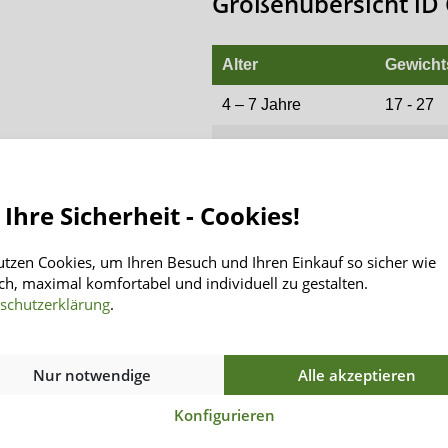
Größenübersicht iD 
Alter
Gewicht
4 – 7 Jahre
17 - 27
8 – 11 Jahre
25 - 37
11 – 15 Jahre
35 - 55
 Ihre Sicherheit - Cookies!
utzen Cookies, um Ihren Besuch und Ihren Einkauf so sicher wie
ch, maximal komfortabel und individuell zu gestalten.
schutzerklärung
.
Informationen
INSENIO
Rücksendung
Über Uns
Nur notwendige
Alle akzeptieren
Versand
Kontakt
Zahlungsarten
AGB
Konfigurieren
Häufig gestellte Fragen
Datenschutz