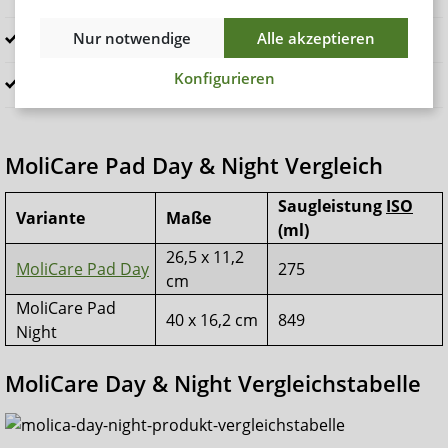
Nur notwendige
Alle akzeptieren
durch Abziehen aus der Unterwäsche entfernen
Konfigurieren
nach dem Gebrauch im Restmüll entsorgen
MoliCare Pad Day & Night Vergleich
Saugleistung
ISO
Variante
Maße
(ml)
26,5 x 11,2
MoliCare Pad Day
275
cm
MoliCare Pad
40 x 16,2 cm
849
Night
MoliCare Day & Night Vergleichstabelle