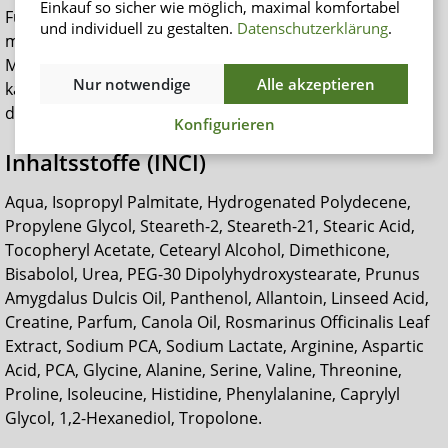
Einkauf so sicher wie möglich, maximal komfortabel
Für den besten Effekt die Haut vor dem Auftragen sanft
und individuell zu gestalten.
Datenschutzerklärung
.
mit einem pH-hautneutralen Reinigungsprodukt aus der
MoliCare® Skin Serie reinigen und gut abtrocknen. So
Nur notwendige
Alle akzeptieren
kann die Schutzcreme ihre volle Wirkung entfalten und
die Haut optimal schützen.
Konfigurieren
Inhaltsstoffe (INCI)
Aqua, Isopropyl Palmitate, Hydrogenated Polydecene,
Propylene Glycol, Steareth-2, Steareth-21, Stearic Acid,
Tocopheryl Acetate, Cetearyl Alcohol, Dimethicone,
Bisabolol, Urea, PEG-30 Dipolyhydroxystearate, Prunus
Amygdalus Dulcis Oil, Panthenol, Allantoin, Linseed Acid,
Creatine, Parfum, Canola Oil, Rosmarinus Officinalis Leaf
Extract, Sodium PCA, Sodium Lactate, Arginine, Aspartic
Acid, PCA, Glycine, Alanine, Serine, Valine, Threonine,
Proline, Isoleucine, Histidine, Phenylalanine, Caprylyl
Glycol, 1,2-Hexanediol, Tropolone.