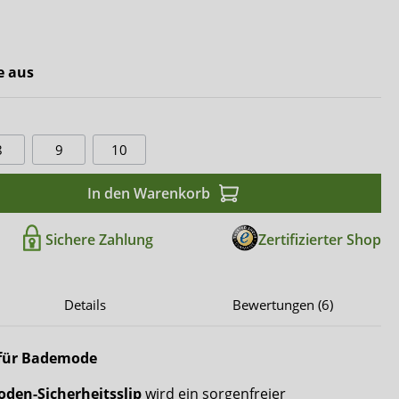
Comfort & Care
Mediset
e aus
8
9
10
In den Warenkorb
Sichere Zahlung
Zertifizierter Shop
Details
Bewertungen (6)
 für Bademode
den-Sicherheitsslip
wird ein sorgenfreier