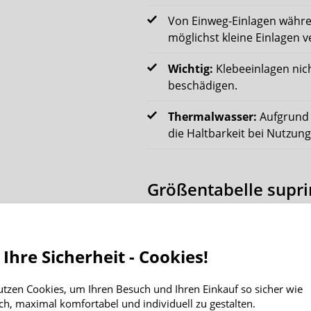
Von Einweg-Einlagen währe
möglichst kleine Einlagen 
Wichtig:
Klebeeinlagen nic
beschädigen.
Thermalwasser:
Aufgrund 
die Haltbarkeit bei Nutzun
Größentabelle supr
Größe suprima
Tai
 Ihre Sicherheit - Cookies!
5
62–
utzen Cookies, um Ihren Besuch und Ihren Einkauf so sicher wie
6
66–
ch, maximal komfortabel und individuell zu gestalten.