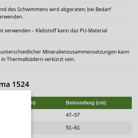
nd des Schwimmens wird abgeraten; bei Bedarf
verwenden.
ht verwenden – Klebstoff kann das PU-Material
unterschiedlicher Mineralienzusammensetzungen kann
g in Thermalbädern verkürzt sein.
ima 1524
llenumfang (cm)
Beinumfang (cm)
88
47–57
93
51–61