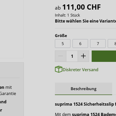
x-top
111,00 CHF
ab
DryNites
Inhalt:
1 Stück
Bitte wählen Sie eine Variant
Größe
5
6
7
Diskreter Versand
fen
mit
Beschreibung
Garantie
and
suprima 1524 Sicherheitsslip
r
Mit dem
suprima 1524 Bademo