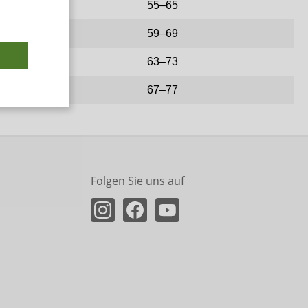
98
55–65
104
59–69
110
63–73
115
67–77
Folgen Sie uns auf