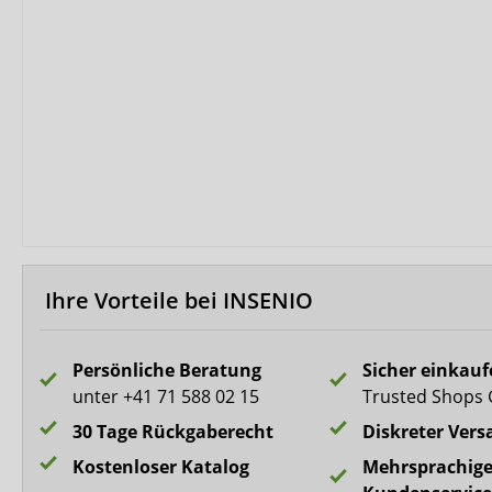
Biberna
CareDry
Ultrana
MedLogics
Fresubin
Ihre Vorteile bei INSENIO
Persönliche Beratung
Sicher einkau
unter +41 71 588 02 15
Trusted Shops 
30 Tage Rückgaberecht
Diskreter Vers
Kostenloser Katalog
Mehrsprachige