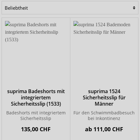
können unbesorgt baden oder schwimmen. Die
Inkontinenz-Badeanzüge und Schwimmshorts für Kinder
und Erwachsene sehen aus wie herkömmliche Bademode
und fallen optisch nicht auf. Bund und Beingummis lassen
sich bei vielen Modellen individuell anpassen.
suprima Badeshorts mit
suprima 1524
integriertem
Sicherheitsslip für
Sicherheitsslip (1533)
Männer
Badeshorts mit integriertem
Für den Schwimmbadbesuch
Sicherheitsslip
bei Inkontinenz
135,00 CHF
ab
111,00 CHF