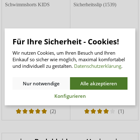
Für Ihre Sicherheit - Cookies!
Wir nutzen Cookies, um Ihren Besuch und Ihren
Einkauf so sicher wie möglich, maximal komfortabel
suprima 1534
suprima Badeanzug Set
und individuell zu gestalten.
Datenschutzerklärung
.
Schwimmshorts KIDS
mit Sicherheitsslip (1539)
Inkontinenz-Schwimmshorts
Inkontinenz-Badeanzug im
Nur notwendige
Alle akzeptieren
für Jungen
Set mit Sicherheitsslip
140,00 CHF
196,00 CHF
Konfigurieren
(2)
(1)