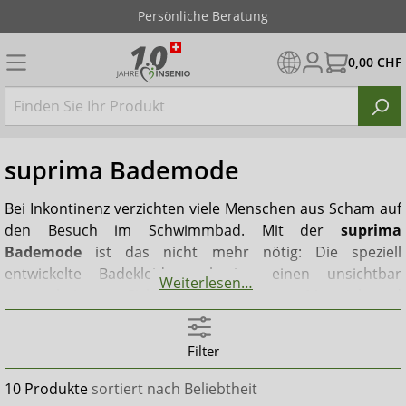
Persönliche Beratung
0,00 CHF
suprima Bademode
Bei Inkontinenz verzichten viele Menschen aus Scham auf
den Besuch im Schwimmbad. Mit der
suprima
Bademode
ist das nicht mehr nötig: Die speziell
entwickelte Badekleidung besitzt einen unsichtbar
Weiterlesen…
eingearbeiteten Sicherheitsslip, dessen Material und
Verarbeitung zuverlässig verhindern, dass Urin oder Stuhl
ins Wasser gelangen. Ein Doppelsilikongummi sorgt für
Filter
sicheren Halt auf der Haut und schützt so vor
unangenehmen Situationen im Wasser – die
10 Produkte
sortiert nach
Beliebtheit
Hygienevorschriften bleiben eingehalten, und Betroffene