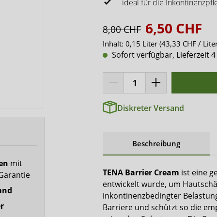
x-top
ideal für die Inkontinenzpfl
DryNites
6,50 CHF
8,00 CHF
Inhalt:
0,15 Liter
(43,33 CHF / Liter
Sofort verfügbar, Lieferzeit 4
Diskreter Versand
Beschreibung
fen
mit
TENA Barrier Cream
ist eine g
Garantie
entwickelt wurde, um Hautschä
and
inkontinenzbedingter Belastun
r
Barriere und schützt so die em