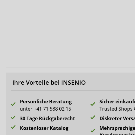
Biberna
CareDry
Ultrana
MedLogics
Fresubin
Ihre Vorteile bei INSENIO
Persönliche Beratung
Sicher einkau
unter +41 71 588 02 15
Trusted Shops 
30 Tage Rückgaberecht
Diskreter Vers
Kostenloser Katalog
Mehrsprachige