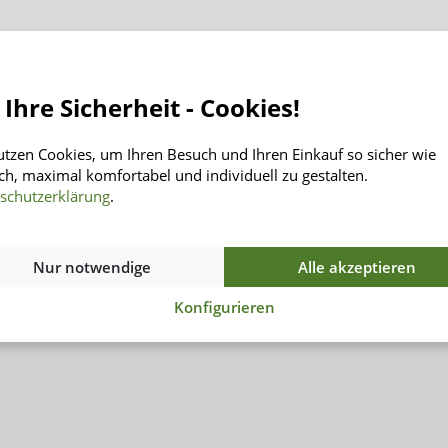
 Ihre Sicherheit - Cookies!
Informationen
INSENIO
Rücksendung
Über Uns
utzen Cookies, um Ihren Besuch und Ihren Einkauf so sicher wie
Versand
Kontakt
ch, maximal komfortabel und individuell zu gestalten.
schutzerklärung
.
Zahlungsarten
AGB
Häufig gestellte Fragen
Datenschutz
Impressum
Nur notwendige
Alle akzeptieren
Konfigurieren