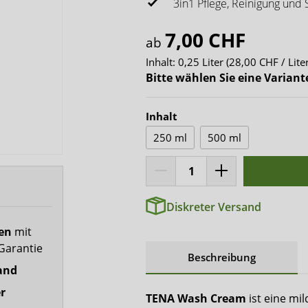
x-top
3in1 Pflege, Reinigung und 
DryNites
7,00 CHF
ab
Inhalt:
0,25 Liter
(28,00 CHF / Liter
Bitte wählen Sie eine Variant
Inhalt
250 ml
500 ml
Diskreter Versand
fen
mit
Garantie
Beschreibung
and
r
TENA Wash Cream
ist eine mi