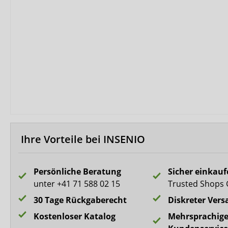
Biberna
CareDry
Ultrana
MedLogics
Fresubin
Ihre Vorteile bei INSENIO
Persönliche Beratung
Sicher einkau
unter +41 71 588 02 15
Trusted Shops 
30 Tage Rückgaberecht
Diskreter Vers
Kostenloser Katalog
Mehrsprachige