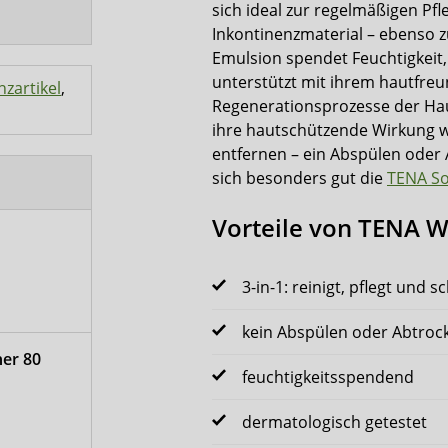
sich ideal zur regelmäßigen Pf
Inkontinenzmaterial – ebenso 
Emulsion spendet Feuchtigkeit,
unterstützt mit ihrem hautfreu
zartikel
,
Regenerationsprozesse der Ha
ihre hautschützende Wirkung wur
entfernen – ein Abspülen oder 
sich besonders gut die
TENA So
Vorteile von TENA 
3-in-1: reinigt, pflegt und s
kein Abspülen oder Abtroc
er 80
feuchtigkeitsspendend
dermatologisch getestet